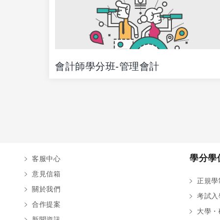
易法
會計師學分班-管理會計
驚喜優惠
學分學
客服中心
意見信箱
正規學
關於我們
考試入
合作提案
大學・
新聞資訊