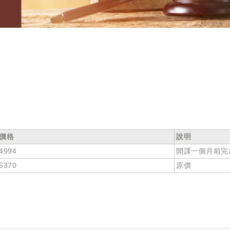
價格
說明
4994
開課一個月前完
5370
原價