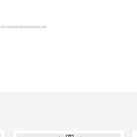
=================