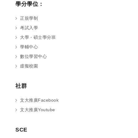
學分學位：
正規學制
考試入學
大學・碩士學分班
學輔中心
數位學習中心
虛擬校園
社群
文大推廣Facebook
文大推廣Youtube
您好～ 歡迎來到中國文化大學推廣部！
SCE
如您對於課程有疑問，可至
意見信箱
留