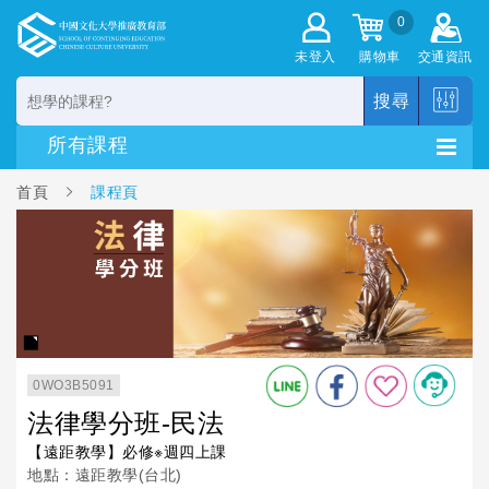
0
未登入
購物車
交通資訊
搜尋
首頁
課程頁
0WO3B5091
法律學分班-民法
【遠距教學】必修※週四上課
地點：遠距教學(台北)