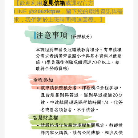
【歡迎利用
意見信箱
或課程官方
LINE
@206zktpw
，留下您的聯絡資訊與需
求，我們將於上班時間儘速回覆。】