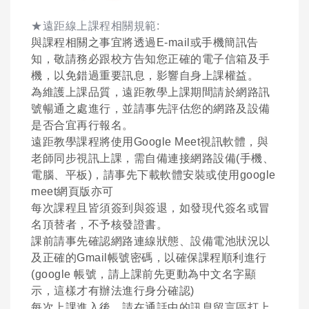
★遠距線上課程相關規範:
與課程相關之事宜將透過E-mail或手機簡訊告
知，敬請務必跟校方告知您正確的電子信箱及手
機，以免錯過重要訊息，影響自身上課權益。
為維護上課品質，遠距教學上課期間請於網路訊
號暢通之處進行，並請事先評估您的網路及設備
是否合宜再行報名。
遠距教學課程將使用Google Meet視訊軟體，與
老師同步視訊上課，需自備連接網路設備(手機、
電腦、平板)，請事先下載軟體安裝或使用google
meet網頁版亦可
每次課程且皆須簽到與簽退，如發現代簽名或冒
名頂替者，不予核發證書。
課前請事先確認網路連線狀態、設備電池狀況以
及正確的Gmail帳號密碼，以確保課程順利進行
(google 帳號，請上課前先更動為中文名字顯
示，這樣才有辦法進行身分確認)
每次上課進入後，請在通話中的訊息留言區打上