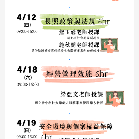
.
.
.