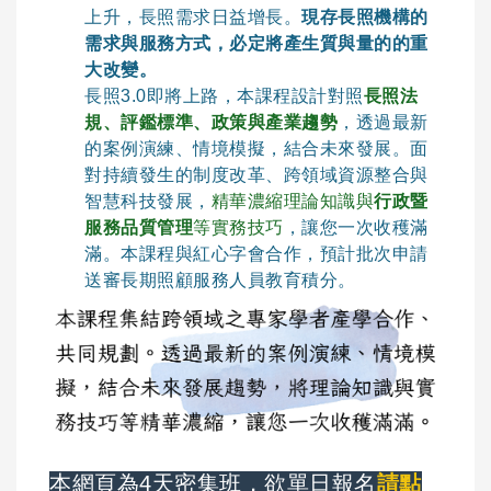
上升，長照需求日益增長。
現存長照機構的
需求與服務方式，必定將產生質與量的的重
大改變。
長照3.0即將上路，本課程設計對照
長照法
規、評鑑標準、政策與產業趨勢
，透過最新
的案例演練、情境模擬，結合未來發展。面
對持續發生的制度改革、跨領域資源整合與
智慧科技發展，
精華濃縮理論知識與
行政暨
服務品質管理
等實務技巧
，讓您一次收穫滿
滿。本課程與紅心字會合作，預計批次申請
送審長期照顧服務人員教育積分。
本網頁為4天密集班，欲單日報名
請點