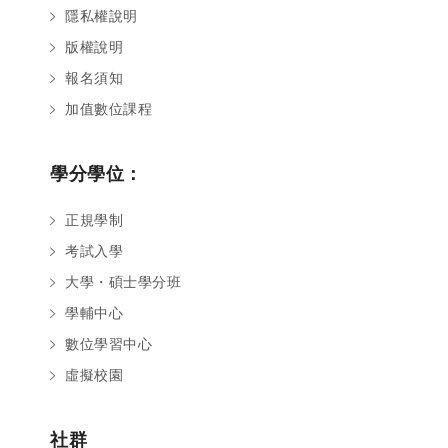
隱私權說明
版權說明
報名須知
加值數位課程
學分學位：
正規學制
考試入學
大學・碩士學分班
學輔中心
數位學習中心
虛擬校園
社群