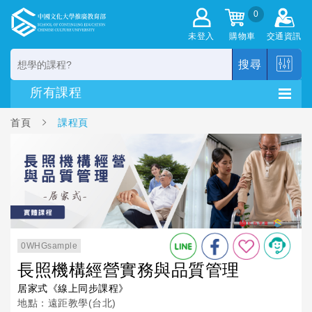
0
未登入
購物車
交通資訊
搜尋
首頁
課程頁
0WHGsample
長照機構經營實務與品質管理
居家式《線上同步課程》
地點：遠距教學(台北)