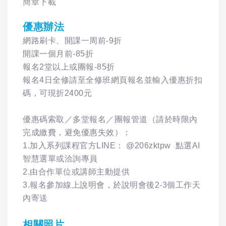
簡章下載
優惠辦法
網路刷卡、開課一周前-9折
開課一個月前-85折
報名2堂以上或團報-85折
報名4日全修請至全修班網頁報名並輸入優惠折扣
碼，可現折2400元
優惠碼索取／多堂報名／團報管道（請於時限內
完成繳費，避免優惠失效）：
1.加入系列課程官方LINE： @206zktpw 點選AI
智慧選單或洽詢專員
2.由合作單位或講師主動提供
3.報名參加線上說明會，於說明會後2-3個工作天
內寄送
相關照片