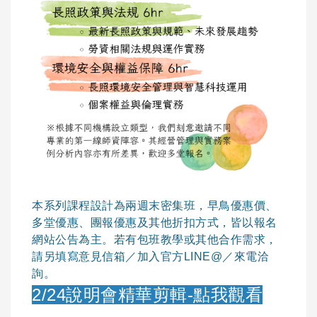
本系列課程設計為兩週末密集班，早鳥優惠價、
多堂優惠、團報優惠及其他折扣方式，皆以報名
網站公告為主。若有包班教學或其他合作需求，
請另填寫意見信箱／加入官方LINE@／來電洽
詢。
2/24說明會精華剪輯-點我觀看
.