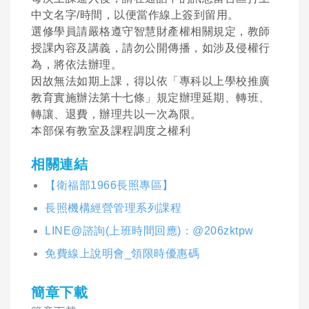
中文名字/時間，以便當作線上簽到留用。
選修學員請嚴格遵守智慧財產權相關規定，教師
授課內容及講義，請勿公開傳播，如涉及侵權行
為，將依法辦理。
因故無法如期上課，得以依「專科以上學校推廣
教育實施辦法第十七條」規定辦理延期、轉班、
轉讓、退費，辦理共以一次為限。
本部保有教室及課程調度之權利
相關連結
【衛福部1966長照專區】
長照機構經營管理系列課程
LINE@諮詢(上班時間回應)：@206zktpw
免費線上說明會_領限時優惠碼
簡章下載