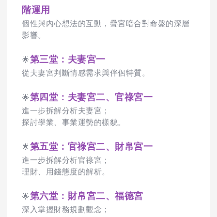
階運用
個性與內心想法的互動，疊宮暗合對命盤的深層
影響。
第三堂：
夫妻宮一
🌟
從夫妻宮判斷情感需求與伴侶特質。
第四堂：
夫妻宮二、官祿宮一
🌟
進一步拆解分析夫妻宮；
探討學業、事業運勢的樣貌。
第五堂：官祿宮二、財帛宮一
🌟
進一步拆解分析官祿宮；
理財、用錢態度的解析。
第六堂：財帛宮二、福德宮
🌟
深入掌握財務規劃觀念；