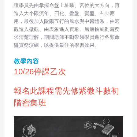
讓學員先由掌握命盤上星曜、宮位的大方向，再
進入大小限流年、四化、疊盤、變盤、占卦應
用，最後加入陰陽五行的風水與中醫體系，由宏
觀進入微觀、由表象進入實象、層層抽絲剝繭務
求清楚理解，期間老師不斷帶領學員進行各類命
盤實務演練，以提供最佳的學習效果。
教學內容
10/26停課乙次
報名此課程需先修紫微斗數初
階密集班