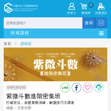
0
未登入
購物車
交通資訊
搜尋
首頁
課程頁
0WFLB5100
紫微斗數進階密集班
打破宮位，命盤實務演練，解盤技巧大躣進
地點：大安分部