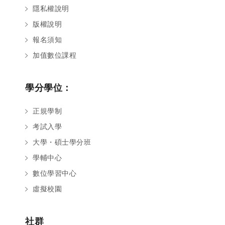
隱私權說明
版權說明
報名須知
加值數位課程
學分學位：
正規學制
考試入學
大學・碩士學分班
學輔中心
數位學習中心
虛擬校園
社群