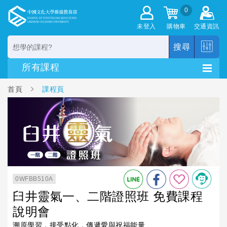
0
未登入
購物車
交通資訊
搜尋
首頁
課程頁
0WFBB510A
臼井靈氣一、二階證照班 免費課程
說明會
溯原學習，接受點化，傳遞愛與祝福能量