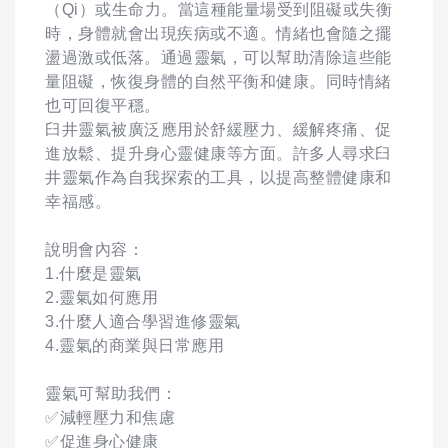
（Qi）或生命力。當這種能量場受到阻礙或失衡
時，身體就會出現疾病或不適。情緒也會隨之擺
盪過激或低落。通過靈氣，可以幫助清除這些能
量阻礙，恢復身體的自然平衡和健康。同時情緒
也可回復平穩。
臼井靈氣被廣泛應用於舒緩壓力、緩解疼痛、促
進放鬆、提升身心靈健康等方面。許多人尋求臼
井靈氣作為自我探索的工具，以提高整體健康和
幸福感。
說明會內容：
1.什麼是靈氣
2.靈氣如何應用
3.什麼人適合學習進修靈氣
4.靈氣的商業與日常應用
靈氣可幫助我們：
✅減輕壓力和焦慮
✅促進身心健康