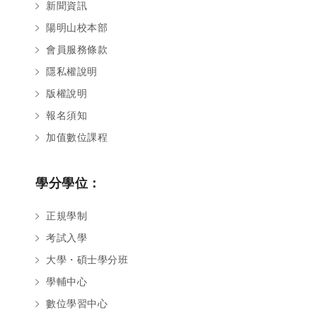
新聞資訊
陽明山校本部
會員服務條款
隱私權說明
版權說明
報名須知
加值數位課程
學分學位：
正規學制
考試入學
大學・碩士學分班
學輔中心
數位學習中心