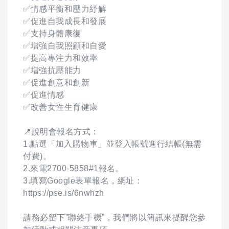
✅情感平衡和壓力紓解
✅促進自我成長和發展
✅支持身體康復
✅增強自我照顧和自愛
✅提高專注力和效率
✅增強抗壓能力
✅促進創意和創新
✅促進情感
✅改善女性生育健康
📍說明會報名方式：
1.點選「加入購物車」並登入帳號進行結帳(無需
付費)。
2.來電2700-5858#1報名。
3.填寫Google表單報名，網址：
https://pse.is/6nwhzh
請務必留下”聯絡手機”，我們將以簡訊來提醒您參