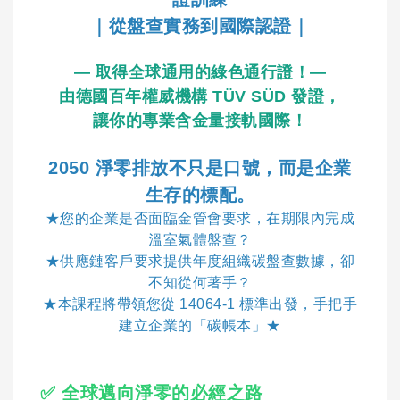
｜從盤查實務到國際認證｜
— 取得全球通用的綠色通行證！—
由德國百年權威機構 TÜV SÜD 發證，
讓你的專業含金量接軌國際！
2050 淨零排放不只是口號，而是企業
生存的標配。
★您的企業是否面臨金管會要求，在期限內完成
溫室氣體盤查？
★供應鏈客戶要求提供年度組織碳盤查數據，卻
不知從何著手？
★本課程將帶領您從 14064-1 標準出發，手把手
建立企業的「碳帳本」★
✅ 全球邁向淨零的必經之路