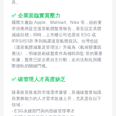
具。
✅ 企業面臨實質壓力
國際大廠如 Apple、Walmart、Nike 等，紛紛要
求供應商提交溫室氣體盤查報告，甚至設定具體
減碳目標；同時，上市櫃公司也需依 ESG 或
IFRS/ISSB 準則揭露溫室氣體資訊。台灣也從
《溫室氣體減量及管理法》升級為《氣候變遷因
應法》，明確規範碳盤查作為補助與監 管的重要
依據，盤查已從企業自主行動，走向法制化與國
際接軌的關鍵門檻。
✅ 碳管理人才高度缺乏
隨著政策推進與市場需求爆發，具備碳盤查知識
與實務能力的人才需求急速上升，尤其是在以下
領域：
- ESG永續部門與內部碳管理專才