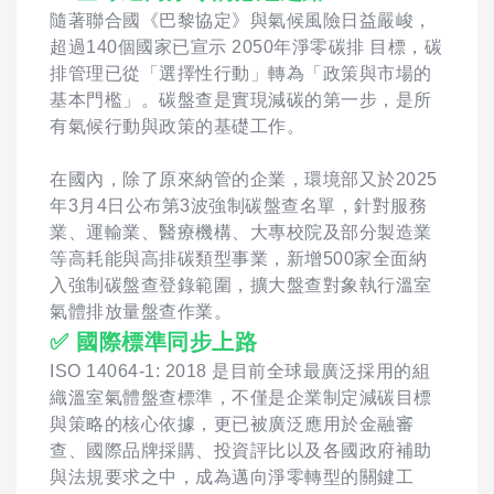
隨著聯合國《巴黎協定》與氣候風險日益嚴峻，
超過140個國家已宣示 2050年淨零碳排 目標，碳
排管理已從「選擇性行動」轉為「政策與市場的
基本門檻」。碳盤查是實現減碳的第一步，是所
有氣候行動與政策的基礎工作。
在國內，除了原來納管的企業，環境部又於2025
年3月4日公布第3波強制碳盤查名單，針對服務
業、運輸業、醫療機構、大專校院及部分製造業
等高耗能與高排碳類型事業，新增500家全面納
入強制碳盤查登錄範圍，擴大盤查對象執行溫室
氣體排放量盤查作業。
✅ 國際標準同步上路
ISO 14064-1: 2018 是目前全球最廣泛採用的組
織溫室氣體盤查標準，不僅是企業制定減碳目標
與策略的核心依據，更已被廣泛應用於金融審
查、國際品牌採購、投資評比以及各國政府補助
與法規要求之中，成為邁向淨零轉型的關鍵工