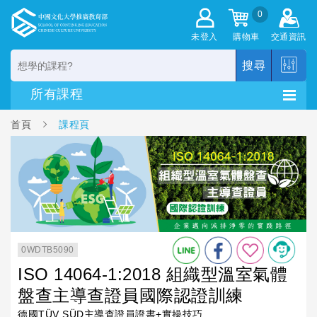
0
未登入
購物車
交通資訊
搜尋
首頁
課程頁
0WDTB5090
ISO 14064-1:2018 組織型溫室氣體
盤查主導查證員國際認證訓練
德國TÜV SÜD主導查證員證書+實操技巧