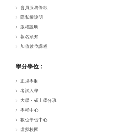
會員服務條款
隱私權說明
版權說明
報名須知
加值數位課程
學分學位：
正規學制
考試入學
大學・碩士學分班
學輔中心
數位學習中心
虛擬校園