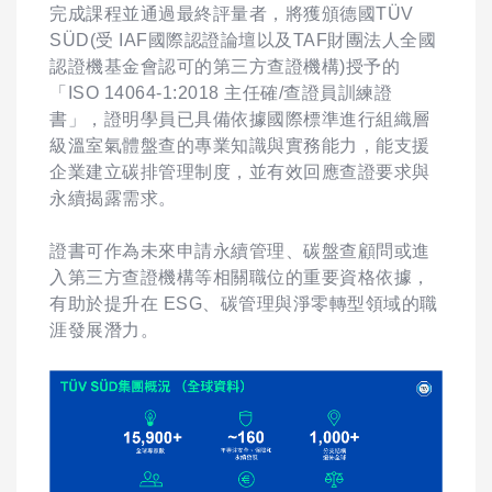
完成課程並通過最終評量者，將獲頒德國TÜV
SÜD(受 IAF國際認證論壇以及TAF財團法人全國
認證機基金會認可的第三方查證機構)授予的
「ISO 14064-1:2018 主任確/查證員訓練證
書」，證明學員已具備依據國際標準進行組織層
級溫室氣體盤查的專業知識與實務能力，能支援
企業建立碳排管理制度，並有效回應查證要求與
永續揭露需求。
證書可作為未來申請永續管理、碳盤查顧問或進
入第三方查證機構等相關職位的重要資格依據，
有助於提升在 ESG、碳管理與淨零轉型領域的職
涯發展潛力。