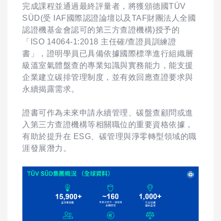
完成課程並通過最終評量者，將獲頒德國TÜV
SÜD(受 IAF國際認證論壇以及TAF財團法人全國
認證機基金會認可的第三方查證機構)授予的
「ISO 14064-1:2018 主任確/查證員訓練證
書」，證明學員已具備依據國際標準進行組織層
級溫室氣體盤查的專業知識與實務能力，能支援
企業建立碳排管理制度，並有效回應查證要求與
永續揭露需求。
證書可作為未來申請永續管理、碳盤查顧問或進
入第三方查證機構等相關職位的重要資格依據，
有助於提升在 ESG、碳管理與淨零轉型領域的職
涯發展潛力。