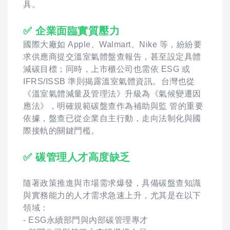
具。
✅ 企業面臨實質壓力
國際大廠如 Apple、Walmart、Nike 等，紛紛要
求供應商提交溫室氣體盤查報告，甚至設定具體
減碳目標；同時，上市櫃公司也需依 ESG 或
IFRS/ISSB 準則揭露溫室氣體資訊。台灣也從
《溫室氣體減量及管理法》升級為《氣候變遷因
應法》，明確規範碳盤查作為補助與監 管的重要
依據，盤查已從企業自主行動，走向法制化與國
際接軌的關鍵門檻。
✅ 碳管理人才高度缺乏
隨著政策推進與市場需求爆發，具備碳盤查知識
與實務能力的人才需求急速上升，尤其是在以下
領域：
- ESG永續部門與內部碳管理專才