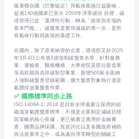
隨著聯合國《巴黎協定》與氣候風險日益嚴峻，
超過140個國家已宣示 2050年淨零碳排 目標，碳
排管理已從「選擇性行動」轉為「政策與市場的
基本門檻」。碳盤查是實現減碳的第一步，是所
有氣候行動與政策的基礎工作。
在國內，除了原來納管的企業，環境部又於2025
年3月4日公布第3波強制碳盤查名單，針對服務
業、運輸業、醫療機構、大專校院及部分製造業
等高耗能與高排碳類型事業，新增500家全面納
入強制碳盤查登錄範圍，擴大盤查對象執行溫室
氣體排放量盤查作業。
✅ 國際標準同步上路
ISO 14064-1: 2018 是目前全球最廣泛採用的組
織溫室氣體盤查標準，不僅是企業制定減碳目標
與策略的核心依據，更已被廣泛應用於金融審
查、國際品牌採購、投資評比以及各國政府補助
與法規要求之中，成為邁向淨零轉型的關鍵工