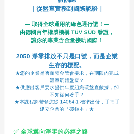
｜從盤查實務到國際認證｜
— 取得全球通用的綠色通行證！—
由德國百年權威機構 TÜV SÜD 發證，
讓你的專業含金量接軌國際！
2050 淨零排放不只是口號，而是企業
生存的標配。
★您的企業是否面臨金管會要求，在期限內完成
溫室氣體盤查？
★供應鏈客戶要求提供年度組織碳盤查數據，卻
不知從何著手？
★本課程將帶領您從 14064-1 標準出發，手把手
建立企業的「碳帳本」★
✅ 全球邁向淨零的必經之路