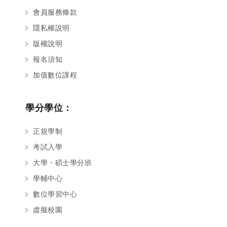
會員服務條款
隱私權說明
版權說明
報名須知
加值數位課程
學分學位：
正規學制
考試入學
大學・碩士學分班
學輔中心
數位學習中心
虛擬校園