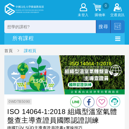
0
未登入
購物車
交通資訊
搜尋
首頁
課程頁
0WDTB5090
ISO 14064-1:2018 組織型溫室氣體
盤查主導查證員國際認證訓練
德國TÜV SÜD主導查證員證書+實操技巧