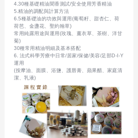
4.30種基礎精油聞香測試/安全使用芳香精油
5.精油的調配與計算方法
6.5種基礎油的功效與運用(葡萄籽、甜杏仁、荷
荷芭、金盞花、聖約翰草)
常用純露用途與運用(玫瑰、薰衣草、茶樹、洋甘
菊)
30種常用精油明細及基本搭配
6. 法式科學芳療中日常/居家/保健/美容/足部D-I-Y
運用
(按摩油、面膜、浴鹽、護唇膏、蘋果醋、家庭清
潔、乳液)