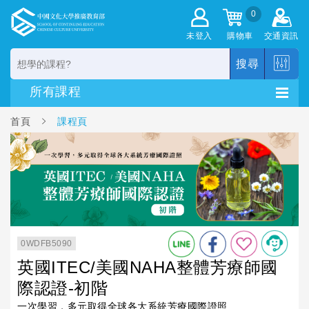
0
未登入
購物車
交通資訊
搜尋
首頁
課程頁
0WDFB5090
英國ITEC/美國NAHA整體芳療師國
際認證-初階
一次學習，多元取得全球各大系統芳療國際證照