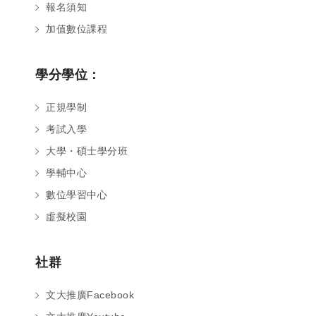
報名須知
加值數位課程
學分學位：
正規學制
考試入學
大學・碩士學分班
學輔中心
數位學習中心
虛擬校園
社群
文大推廣Facebook