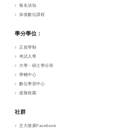
報名須知
加值數位課程
學分學位：
正規學制
考試入學
大學・碩士學分班
學輔中心
數位學習中心
虛擬校園
社群
文大推廣Facebook