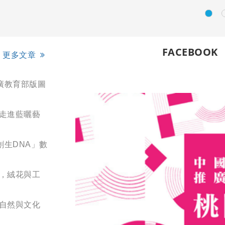
FACEBOOK
更多文章
廣教育部版圖
您走進藍曬藝
創生DNA」數
展，絨花與工
結自然與文化