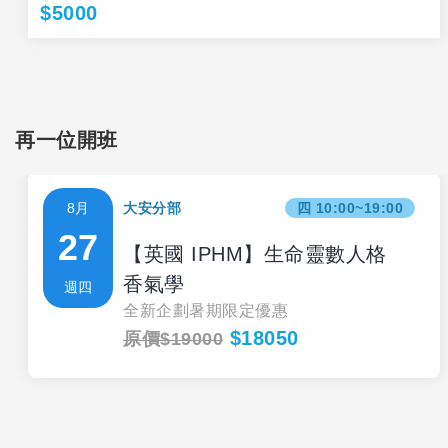
$5000
再一位開班
8月
大安分部
四 10:00~19:00
27
【英國 IPHM】生命靈數人格
香氣學
週四
全新企劃暑期限定優惠
$18050
原價$19000