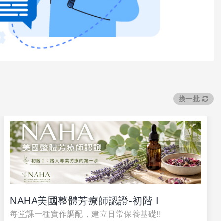
換一批
NAHA美國整體芳療師認證-初階 I
每堂課一種實作調配，建立日常保養基礎!!