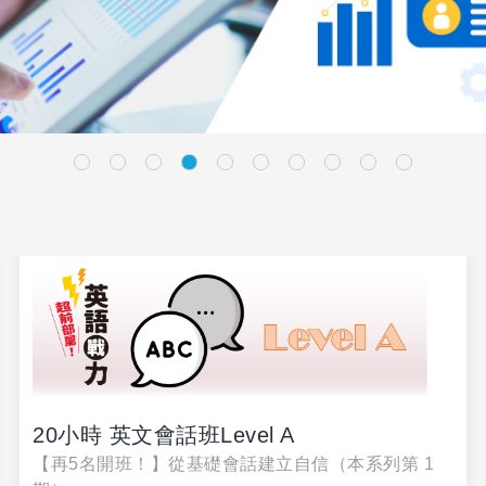
20小時 英文會話班Level A
【再5名開班！】從基礎會話建立自信（本系列第 1