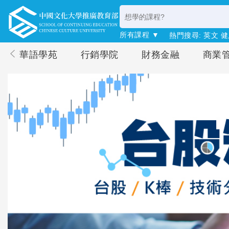
所有課程 ▼
熱門搜尋:
英文
健
華語學苑
行銷學院
財務金融
商業