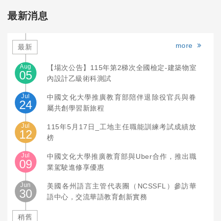
最新消息
more
最新
Aug
【場次公告】115年第2梯次全國檢定-建築物室
05
內設計乙級術科測試
Jul
中國文化大學推廣教育部陪伴退除役官兵與眷
24
屬共創學習新旅程
Jul
115年5月17日_工地主任職能訓練考試成績放
12
榜
Jul
中國文化大學推廣教育部與Uber合作，推出職
09
業駕駛進修享優惠
Jun
美國各州語言主管代表團（NCSSFL）參訪華
30
語中心，交流華語教育創新實務
稍舊