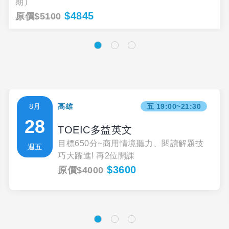
期）
$4845
原價$5100
8月
高雄
五 19:00~21:30
28
TOEIC多益英文
目標650分~商用情境聽力、閱讀解題技
週五
巧大躍進! 再2位開課
$3600
原價$4000