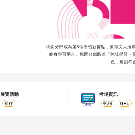
8
桃園分部成為第
個學習新據點，象徵文大推
終身學習平台。桃園分部將以「跨域學習
×
色，規劃符
展覽活動
考場資訊
前往
托福
GRE