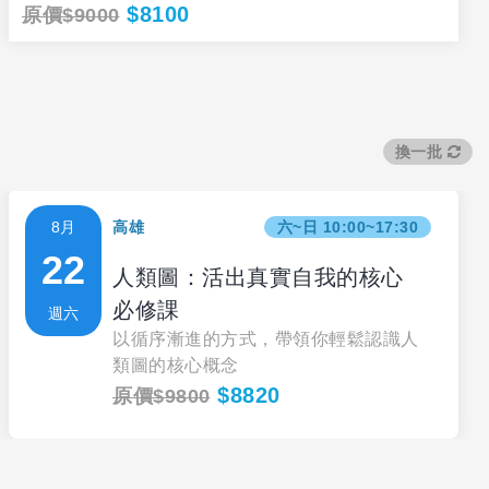
$8100
原價$9000
換一批
8月
高雄
六~日 10:00~17:30
22
人類圖：活出真實自我的核心
必修課
週六
以循序漸進的方式，帶領你輕鬆認識人
類圖的核心概念
$8820
原價$9800