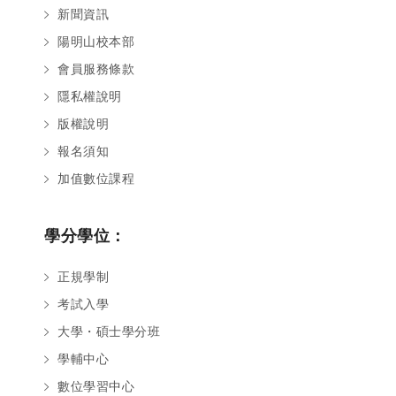
新聞資訊
陽明山校本部
會員服務條款
隱私權說明
版權說明
報名須知
加值數位課程
學分學位：
正規學制
考試入學
大學・碩士學分班
學輔中心
數位學習中心