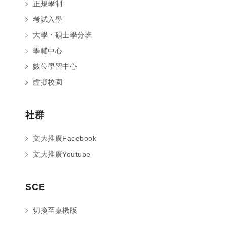
正規學制
考試入學
大學・碩士學分班
學輔中心
數位學習中心
虛擬校園
社群
文大推廣Facebook
文大推廣Youtube
您好～ 歡迎來到中國文化大學推廣部！
SCE
如您對於課程有疑問，可至
意見信箱
留
言，我們將盡快與您聯繫。
切換至桌機版
※服務時間：週一至週六09:00~21:00；