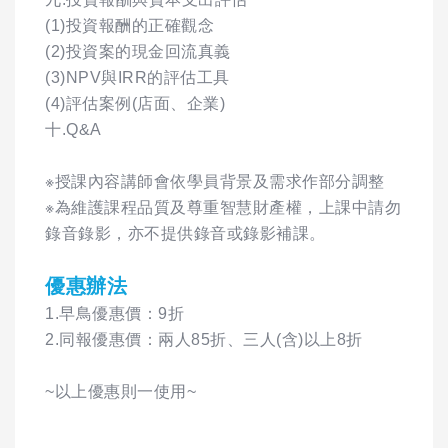
(1)投資報酬的正確觀念
(2)投資案的現金回流真義
(3)NPV與IRR的評估工具
(4)評估案例(店面、企業)
十.Q&A
※授課內容講師會依學員背景及需求作部分調整
※為維護課程品質及尊重智慧財產權，上課中請勿
錄音錄影，亦不提供錄音或錄影補課。
優惠辦法
1.早鳥優惠價：9折
2.同報優惠價：兩人85折、三人(含)以上8折
~以上優惠則一使用~