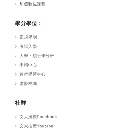
加值數位課程
學分學位：
正規學制
考試入學
大學・碩士學分班
學輔中心
數位學習中心
虛擬校園
社群
文大推廣Facebook
文大推廣Youtube