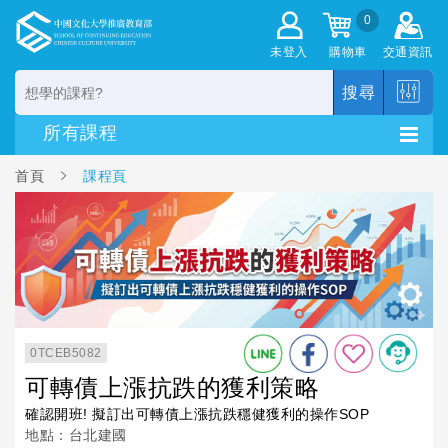
0
未登入
購物車
交通資訊
搜尋
首頁
課程頁
0TCEB5082
可轉債上漲抗跌的獲利策略
確認開班! 擬訂出可轉債上漲抗跌穩健獲利的操作SOP
地點：台北建國