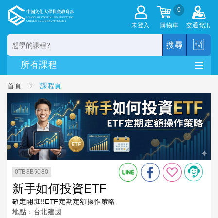
0
未登入
購物車
交通資訊
搜尋
首頁
課程頁
0TB8B5080
新手如何投資ETF
確定開班!!ETF定期定額操作策略
地點：台北建國