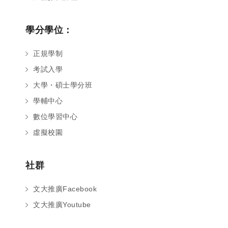
學分學位：
正規學制
考試入學
大學・碩士學分班
學輔中心
數位學習中心
虛擬校園
社群
文大推廣Facebook
文大推廣Youtube