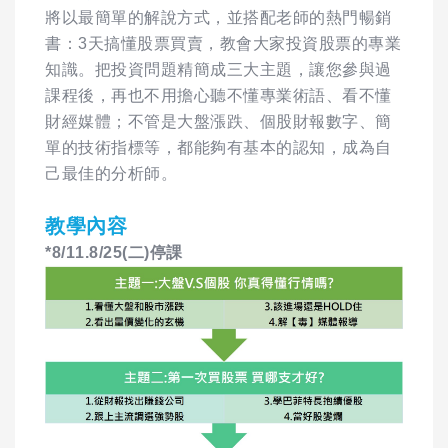
將以最簡單的解說方式，並搭配老師的熱門暢銷
書：3天搞懂股票買賣，教會大家投資股票的專業
知識。把投資問題精簡成三大主題，讓您參與過
課程後，再也不用擔心聽不懂專業術語、看不懂
財經媒體；不管是大盤漲跌、個股財報數字、簡
單的技術指標等，都能夠有基本的認知，成為自
己最佳的分析師。
教學內容
*8/11.8/25(二)停課