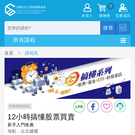
0
未登入
購物車
交通資訊
搜尋
首頁
課程頁
0TAPB5081
12小時搞懂股票買賣
新手入門推薦
地點：台北建國