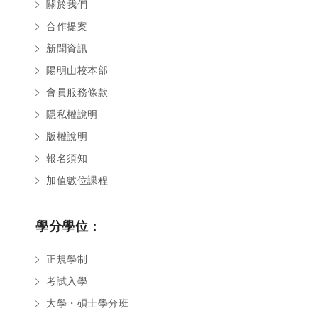
關於我們
合作提案
新聞資訊
陽明山校本部
會員服務條款
隱私權說明
版權說明
報名須知
加值數位課程
學分學位：
正規學制
考試入學
大學・碩士學分班