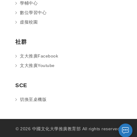
學輔中心
數位學習中心
虛擬校園
社群
文大推廣Facebook
文大推廣Youtube
您好～ 歡迎來到中國文化大學推廣部！
SCE
如您對於課程有疑問，可至
意見信箱
留
言，我們將盡快與您聯繫。
切換至桌機版
※服務時間：週一至週六09:00~21:00；
週日09:00~17:00，國定假日除外。
© 2026 中國文化大學推廣教育部 All rights reserved.
報名及退
官方臉書
意見信箱