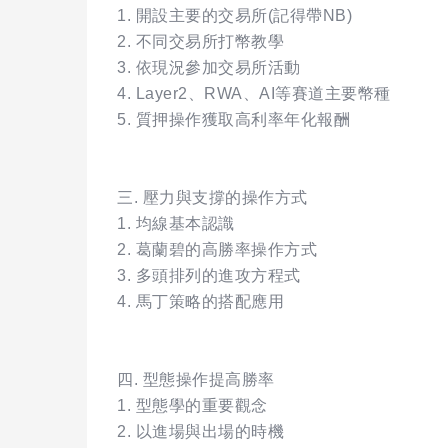
1. 開設主要的交易所(記得帶NB)
2. 不同交易所打幣教學
3. 依現況參加交易所活動
4. Layer2、RWA、AI等賽道主要幣種
5. 質押操作獲取高利率年化報酬
三. 壓力與支撐的操作方式
1. 均線基本認識
2. 葛蘭碧的高勝率操作方式
3. 多頭排列的進攻方程式
4. 馬丁策略的搭配應用
四. 型態操作提高勝率
1. 型態學的重要觀念
2. 以進場與出場的時機