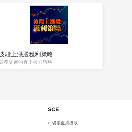
波段上漲股獲利策略
台股贏
實務交易的真正核心策略
與專家
SCE
切換至桌機版