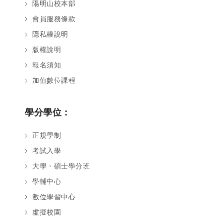
陽明山校本部
會員服務條款
隱私權說明
版權說明
報名須知
加值數位課程
學分學位：
正規學制
考試入學
大學・碩士學分班
學輔中心
數位學習中心
虛擬校園