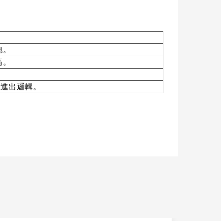
跑。
高。
率進出邏輯。