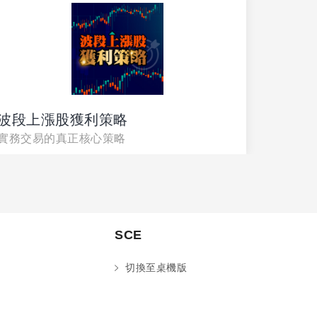
波段上漲股獲利策略
波段上
實務交易的真正核心策略
實務交
SCE
切換至桌機版