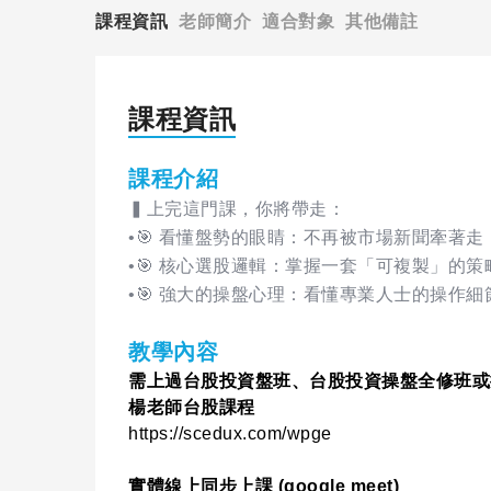
課程資訊
老師簡介
適合對象
其他備註
課程資訊
課程介紹
▍上完這門課，你將帶走：
•🎯 看懂盤勢的眼睛：不再被市場新聞牽著
•🎯 核心選股邏輯：掌握一套「可複製」的
•🎯 強大的操盤心理：看懂專業人士的操作
教學內容
需上過台股投資盤班、台股投資操盤全修班或
楊老師台股課程
https://scedux.com/wpge
實體線上同步上課 (google meet)