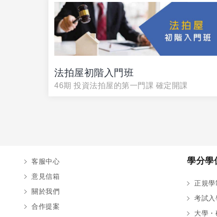
法拍屋初階入門班
46期 投資法拍屋的第一門課 確定開課
學分學
客服中心
意見信箱
正規學
關於我們
考試入
合作提案
大學・