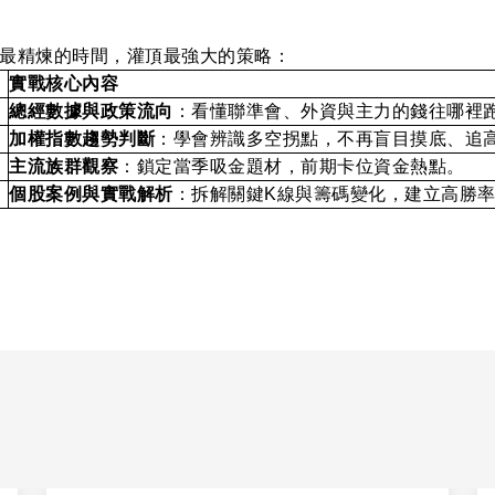
最精煉的時間，灌頂最強大的策略：
實戰核心內容
總經數據與政策流向
：看懂聯準會、外資與主力的錢往哪裡
加權指數趨勢判斷
：學會辨識多空拐點，不再盲目摸底、追
主流族群觀察
：鎖定當季吸金題材，前期卡位資金熱點。
個股案例與實戰解析
：拆解關鍵
K
線與籌碼變化，建立高勝