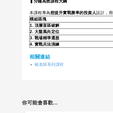
▍分鐘高效課程大綱
本課程專為
想提升實戰勝率的投資人
設計，用
模組區塊
1.
頂層盲區破解
2.
大盤風向定位
3.
戰場精準選股
4.
實戰兵法演練
相關連結
楊老師系列課程
你可能會喜歡...