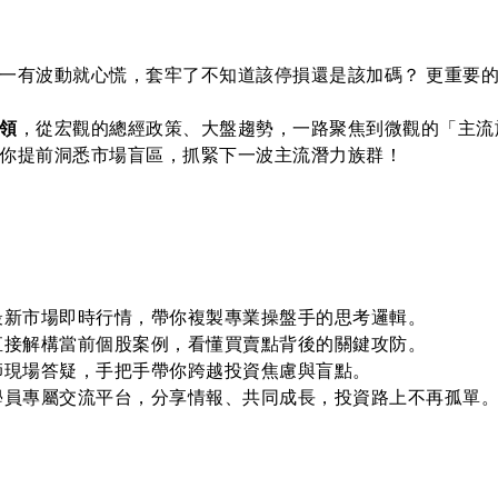
一有波動就心慌，套牢了不知道該停損還是該加碼？ 更重要
領
，從宏觀的總經政策、大盤趨勢，一路聚焦到微觀的「主流
你提前洞悉市場盲區，抓緊下一波主流潛力族群！
最新市場即時行情，帶你複製專業操盤手的思考邏輯。
直接解構當前個股案例，看懂買賣點背後的關鍵攻防。
師現場答疑，手把手帶你跨越投資焦慮與盲點。
學員專屬交流平台，分享情報、共同成長，投資路上不再孤單