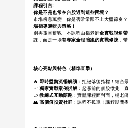
課程引言
:
你是不是也常在台股遇到這些困境？
市場瞬息萬變，你是否常常跟不上大盤節奏？
場指導邏輯與策略！
別再孤軍奮戰！本課程由楊老師
全實戰視角帶
課，而是一場
有專家全程陪跑的實戰修煉
，帶
核心亮點與特色（精準直擊）
🔥
即時盤勢流暢解讀
：拒絕落後指標！結合
📈
獨家實戰案例拆解
：起漲前的個股徵兆！
🤝
教練式互動陪跑
：實體課程面對面，楊老
👥
高價值投資社群
：課程不孤單！課程期間