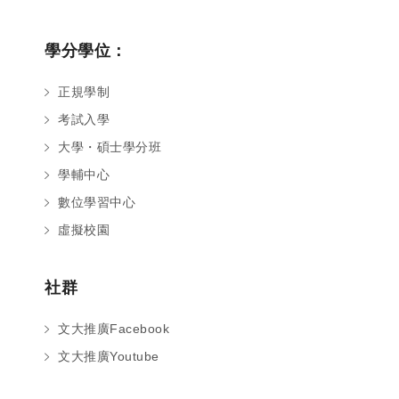
學分學位：
正規學制
考試入學
大學・碩士學分班
學輔中心
數位學習中心
虛擬校園
社群
文大推廣Facebook
文大推廣Youtube