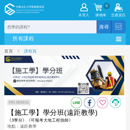
0
未登入
購物車
交通資訊
搜尋
首頁
課程頁
0RL5B6031
【施工學】學分班(遠距教學)
《3學分》《可報考大地工程技師》
地點：遠距教學