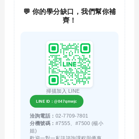
💬 你的學分缺口，我們幫你補
齊！
掃描加入 LINE
LINE ID：@047qmwjc
洽詢電話：
02-7709-7801
分機號碼：
#7555、#7500 (楊小
姐)
歡迎一對一私訊諮詢課程與優惠