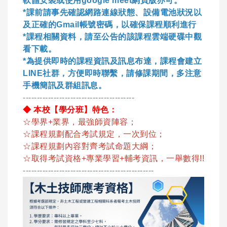
軟體安裝或使用google meet網頁版亦可。
*課前請事先確認網路連線狀態、設備電池狀況以
及正確的Gmail帳號密碼，以確保課程順利進行
*課程相關資料，請至公告的該課程雲端硬碟中觀
看下載。
*為提供即時的課程資訊及訊息布達，課程會建立
LINE社群，方便即時聯繫，請修課期間，多注意
手機簡訊及群組訊息。
----------------------------------------
◆ 本校【學分班】特色：
☆學界+業界，最強師資陣容；
☆課程規劃配合考試規定，一次到位；
☆課程規劃內容對齊考試命題大綱；
☆取得考試資格+專業學習+輔考資訊，一舉數得!!
-----------------------------------------------