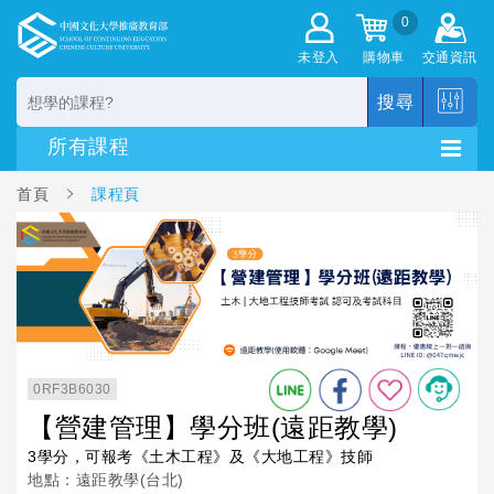
0
未登入
購物車
交通資訊
搜尋
首頁
課程頁
0RF3B6030
【營建管理】學分班(遠距教學)
3學分，可報考《土木工程》及《大地工程》技師
地點：遠距教學(台北)