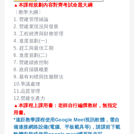
▲本課程規劃內容對齊考試命題大綱
〔教學大綱〕
1. 營建管理緒論
2. 營建業現況與發展
3. 工程經濟與財務管理
4. 進度規劃(一)
5. 趕工與最佳工期
6. 進度規劃(二)
7. 營建績效控制
8. 政府採購概要
9. 最有利標與技服辦法
10.爭議處理
11.品質管理
12.營建生產力
▲本課程上課用書：老師自行編撰教材，無指定
用書。
*遠距教學課程使用Google Meet視訊軟體，需自
備連接網路設備(電腦、平板載具等)，請課前下載