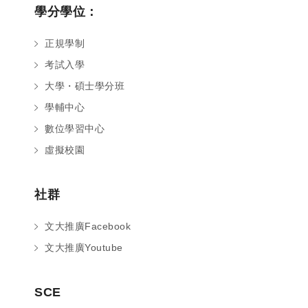
學分學位：
正規學制
考試入學
大學・碩士學分班
學輔中心
數位學習中心
虛擬校園
社群
文大推廣Facebook
文大推廣Youtube
您好～ 歡迎來到中國文化大學推廣部！
SCE