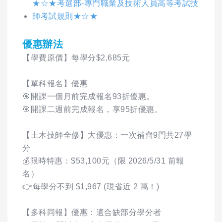
★☆★考選部-專門職業及技術人員高等考試技
師考試規則★☆★
優惠辦法
【學費原價】每學分$2,685元
【單科報名】優惠
🎯開課一個月前完成報名93折優惠。
🎯開課二週前完成報名，享95折優惠。
【土木技師全修】大優惠：一次補齊9門共27學
分
💰限時特惠：$53,100元（限 2026/5/31 前報
名）
👉每學分不到 $1,967 (現省近 2 萬！)
【多科同報】優惠：適合缺部分學分者