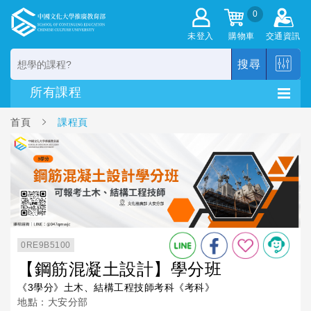
0
未登入
購物車
交通資訊
搜尋
首頁
課程頁
0RE9B5100
【鋼筋混凝土設計】學分班
《3學分》土木、結構工程技師考科《考科》
地點：大安分部