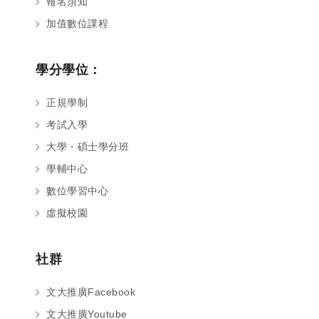
報名須知
加值數位課程
學分學位：
正規學制
考試入學
大學・碩士學分班
學輔中心
數位學習中心
虛擬校園
社群
文大推廣Facebook
文大推廣Youtube