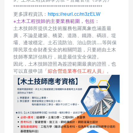
**********************************************
更多課程資訊：
https://reurl.cc/m3zELW
※土木工程技師的主要業務範圍，包括：
土木技師所提供之技術服務包羅萬象也涵蓋最
廣，不論是建築、橋梁、道路、鐵路、碼頭、堤
壩、邊坡穩定、土石流防治、治山防洪....等與保
障民眾生命財產安全的相關問題，只要經由土木
技師專業評估執行，就是最佳安全保證。
因此，土木技師證照為簽證範圍最廣的證照，也
可以直接申請
「綜合營造業專任工程人員」
。