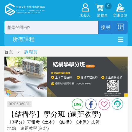
0
未登入
購物車
交通資訊
搜尋
首頁
課程頁
0RE5B6031
【結構學】學分班 (遠距教學)
《3學分》可報考《土木》《結構》《水保》技師
地點：遠距教學(台北)