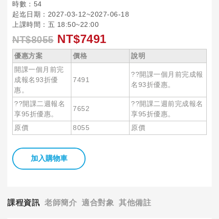
時數：54
起迄日期：2027-03-12~2027-06-18
上課時間：五 18:50~22:00
NT$7491
NT$8055
優惠方案
價格
說明
開課一個月前完
??開課一個月前完成報
成報名93折優
7491
名93折優惠。
惠。
??開課二週報名
??開課二週前完成報名
7652
享95折優惠。
享95折優惠。
原價
8055
原價
加入購物車
課程資訊
老師簡介
適合對象
其他備註