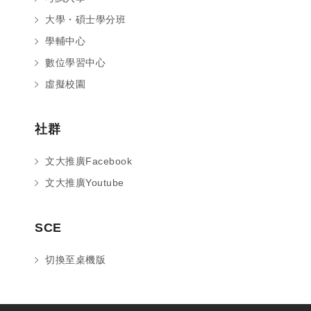
大學・碩士學分班
學輔中心
數位學習中心
虛擬校園
社群
文大推廣Facebook
文大推廣Youtube
您好～ 歡迎來到中國文化大學推廣部！
SCE
如您對於課程有疑問，可至
意見信箱
留
言，我們將盡快與您聯繫。
切換至桌機版
※服務時間：週一至週六09:00~21:00；
週日09:00~17:00，國定假日除外。