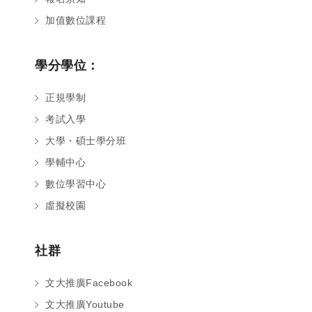
加值數位課程
學分學位：
正規學制
考試入學
大學・碩士學分班
學輔中心
數位學習中心
虛擬校園
社群
文大推廣Facebook
文大推廣Youtube