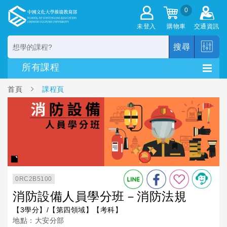
0
未登入
購物車
交通資訊
搜尋
首頁
課程頁
0RC2B5100
消防設備人員學分班－消防法規
【3學分】/【第四領域】【考科】
地點：大安分部