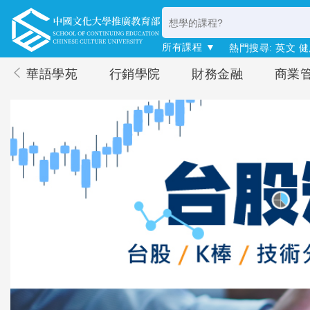
所有課程 ▼
熱門搜尋:
英文
健
華語學苑
行銷學院
財務金融
商業