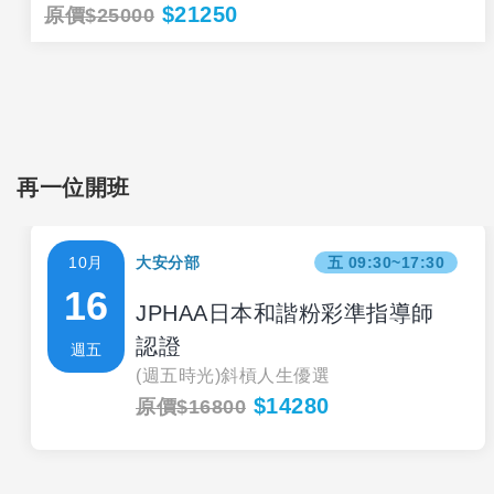
$21250
原價$25000
再一位開班
10月
大安分部
五 09:30~17:30
16
JPHAA日本和諧粉彩準指導師
認證
週五
(週五時光)斜槓人生優選
$14280
原價$16800