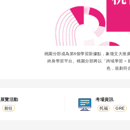
8
桃園分部成為第
個學習新據點，象徵文大推
終身學習平台。桃園分部將以「跨域學習
×
色，規劃符
展覽活動
考場資訊
前往
托福
GRE