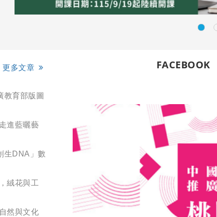
FACEBOOK
更多文章
廣教育部版圖
您走進藍曬藝
創生DNA」數
展，絨花與工
結自然與文化