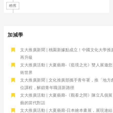
稍舊
加減學
文大推廣新聞 | 桃園新據點成立！中國文化大學推
再升級
文大推廣活動 | 大夏藝廊-《藍境之光》雙人展邀
術世界
文大推廣新聞 | 文化推廣部攜手青年署，推「地方
位課程，解鎖青年職涯新路徑
文大推廣活動 | 大夏藝廊-《觀看之間》陳立凡個
藝的當代對話
文大推廣活動 | 大夏藝廊-日本繪本畫展，展現連