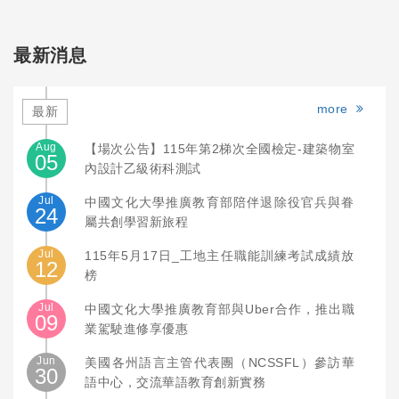
最新消息
more
最新
Aug
【場次公告】115年第2梯次全國檢定-建築物室
05
內設計乙級術科測試
Jul
中國文化大學推廣教育部陪伴退除役官兵與眷
24
屬共創學習新旅程
Jul
115年5月17日_工地主任職能訓練考試成績放
12
榜
Jul
中國文化大學推廣教育部與Uber合作，推出職
09
業駕駛進修享優惠
Jun
美國各州語言主管代表團（NCSSFL）參訪華
30
語中心，交流華語教育創新實務