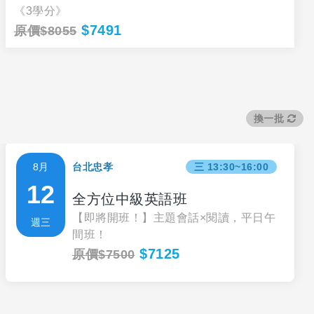
《3學分》
$7491
原價$8055
換一批
8月
台北忠孝
三 13:30~16:00
12
全方位中級英語班
【即將開班！】主題會話×閱讀，平日午
週三
間班！
$7125
原價$7500