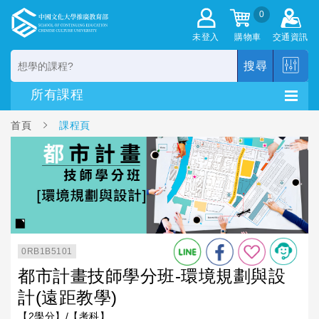
0
未登入
購物車
交通資訊
搜尋
首頁
課程頁
0RB1B5101
都市計畫技師學分班-環境規劃與設
計(遠距教學)
【2學分】/【考科】