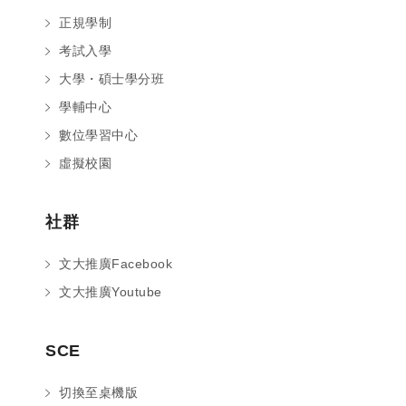
正規學制
考試入學
大學・碩士學分班
學輔中心
數位學習中心
虛擬校園
社群
文大推廣Facebook
文大推廣Youtube
您好～ 歡迎來到中國文化大學推廣部！
SCE
如您對於課程有疑問，可至
意見信箱
留
言，我們將盡快與您聯繫。
切換至桌機版