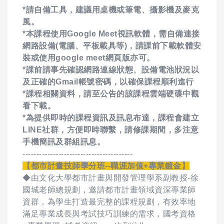
*請自備工具，建議用桌機或筆電、攝影機及麥克
風。
*本課程使用Google Meet視訊軟體，需自備連接
網路設備(電腦、平板載具等)，請課前下載軟體安
裝或使用google meet網頁版亦可。
*課前請事先確認網路連線狀態、設備電池狀況以
及正確的Gmail帳號密碼，以確保課程順利進行
*課程相關資料，請至公告的該課程雲端硬碟中觀
看下載。
*為提供即時的課程資訊及訊息布達，課程會建立
LINE社群，方便即時聯繫，請修課期間，多注意
手機簡訊及群組訊息。
----------------------------------------
【都市計畫技師學分班--職涯加值+專業鍍金】
◆由文化大學都市計畫與開發管理學系副教授-徐
國城老師總規劃，邀請都市計畫領域資深專業師
資群，為學生打造最完整的課程規劃，有效率地
滿足專業成長與考試技巧訓練的需求，國考資格