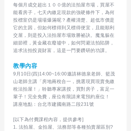
每個月成交超出１００億的法拍屋市場，買屋不
能看房子，七天內繳足現款的強硬條件下，為何
投標室仍是場場爆滿呢？產權清楚、超低市價是
它的主因，但如何標得到又標得便宜，且能順利
交屋，則是投入法拍屋市場致勝祕訣。魔鬼躲在
細節裡，黃金藏在廢墟中，如何閃避法拍陷阱，
追求法拍投資財富，這是一門要鑽研的功課。
教學內容
9月10日(四)14:00~16:00邀請林德泉老師、籃茂
山老師主講「房地兩稅合一，挑選現買現賣免繳
稅法拍屋！」聆聽專家講授，買對房子，富足一
輩子！完全免費，座位有限請來電預約座位！
講座地點：台北市建國南路二段231號
[以下為付費課程內容，提供參考]
1. 法拍屋、金拍屋、法務部等各種拍賣屋區別?