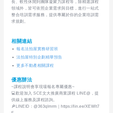
長、軟性休閒到團隊凝聚力課程等，除精選課程
領域外，皆可依照企業需求與目標，進行一站式
整合培訓需求服務，提供專屬於你的企業培訓需
求規劃。
相關連結
報名法拍屋實務研習班
法拍屋特別企劃精華預告
更多不動產相關課程
優惠辦法
~課程說明會享現場報名專屬優惠~
💻️歡迎加入 SCE文大推廣商業課程 LINE@，提
供線上服務及課程諮詢。
🔎LINEID：@363qlmrm｜https://lin.ee/XEWlt7
F