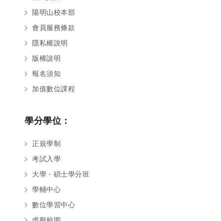
陽明山校本部
會員服務條款
隱私權說明
版權說明
報名須知
加值數位課程
學分學位：
正規學制
考試入學
大學・碩士學分班
學輔中心
數位學習中心
虛擬校園