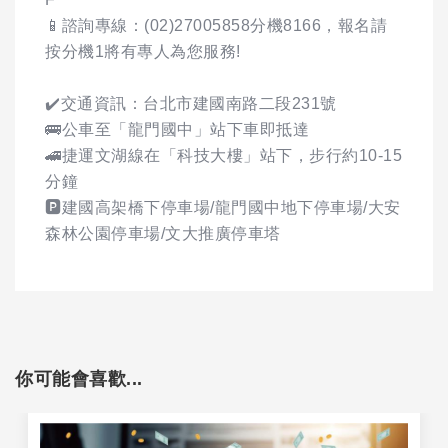
📱諮詢專線：(02)27005858分機8166，報名請
按分機1將有專人為您服務!
✔️交通資訊：台北市建國南路二段231號
🚌公車至「龍門國中」站下車即抵達
🚄捷運文湖線在「科技大樓」站下，步行約10-15
分鐘
🅿️建國高架橋下停車場/龍門國中地下停車場/大安
森林公園停車場/文大推廣停車塔
你可能會喜歡...