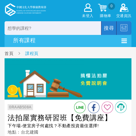
0
未登入
購物車
交通資訊
搜尋
首頁
課程頁
0RAAB508A
法拍屋實務研習班【免費講座】
下午場-便宜房子何處找？不動產投資最佳選擇!
地點：台北建國