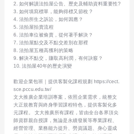
2. 如何解讀法拍屋公告、歷史及輔助資料重要性?
3. 如何填寫標單，能夠得標又節稅 ?
4. 法拍所生之訴訟，如何因應？
5. 法拍屋拍賣流程
6. 法拍車位被偷賣，從何著手解決？
7. 法拍屋點交及不點交差別在那裡
8. 法拍屋五種高獲利的策略
9. 解決不點交，賺取高利潤，有何訣竅？
10. 法拍屋40年的歷史演變
歡迎企業包班｜提供客製化課程規劃 https://cect.
sce.pccu.edu.tw/
文大推廣企業培訓專案，依照企業需求，統整文
大正規教育與終身學習課程特色，提供客製化多
元課程。 文大推廣所有課程，皆由全台各界頂尖
師資群親自授課，無論是永續發展等專業課程、
經營管理、業務能力提升、勞資議題、身心靈成