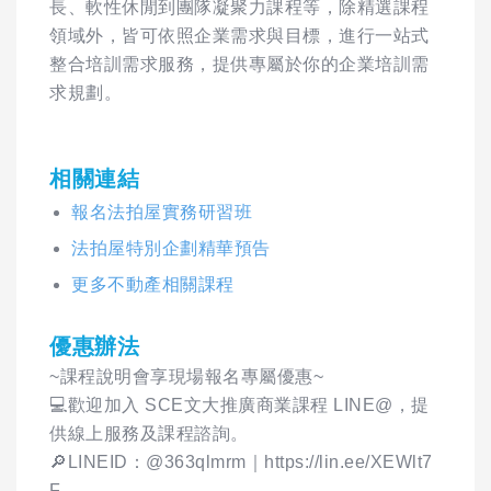
長、軟性休閒到團隊凝聚力課程等，除精選課程
領域外，皆可依照企業需求與目標，進行一站式
整合培訓需求服務，提供專屬於你的企業培訓需
求規劃。
相關連結
報名法拍屋實務研習班
法拍屋特別企劃精華預告
更多不動產相關課程
優惠辦法
~課程說明會享現場報名專屬優惠~
💻️歡迎加入 SCE文大推廣商業課程 LINE@，提
供線上服務及課程諮詢。
🔎LINEID：@363qlmrm｜https://lin.ee/XEWlt7
F