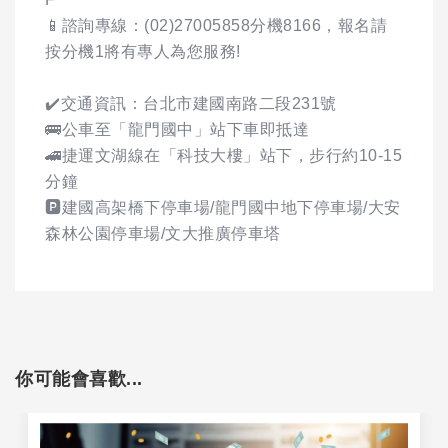
📱諮詢專線：(02)27005858分機8166，報名請
按分機1將有專人為您服務!
✔️交通資訊：台北市建國南路二段231號
🚌公車至「龍門國中」站下車即抵達
🚄捷運文湖線在「科技大樓」站下，步行約10-15
分鐘
🅿️建國高架橋下停車場/龍門國中地下停車場/大安
森林公園停車場/文大推廣停車塔
你可能會喜歡...