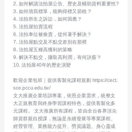
2. 如何解讀法拍屋公告、歷史及輔助資料重要性?
3. 如何填寫標單，能夠得標又節稅 ?
4. 法拍所生之訴訟，如何因應？
5. 法拍屋拍賣流程
6. 法拍車位被偷賣，從何著手解決？
7. 法拍屋點交及不點交差別在那裡
8. 法拍屋五種高獲利的策略
9. 解決不點交，賺取高利潤，有何訣竅？
10. 法拍屋40年的歷史演變
歡迎企業包班｜提供客製化課程規劃 https://cect.
sce.pccu.edu.tw/
文大推廣企業培訓專案，依照企業需求，統整文
大正規教育與終身學習課程特色，提供客製化多
元課程。 文大推廣所有課程，皆由全台各界頂尖
師資群親自授課，無論是永續發展等專業課程、
經營管理、業務能力提升、勞資議題、身心靈成