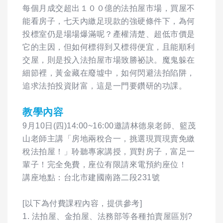
每個月成交超出１００億的法拍屋市場，買屋不
能看房子，七天內繳足現款的強硬條件下，為何
投標室仍是場場爆滿呢？產權清楚、超低市價是
它的主因，但如何標得到又標得便宜，且能順利
交屋，則是投入法拍屋市場致勝祕訣。魔鬼躲在
細節裡，黃金藏在廢墟中，如何閃避法拍陷阱，
追求法拍投資財富，這是一門要鑽研的功課。
教學內容
9月10日(四)14:00~16:00邀請林德泉老師、籃茂
山老師主講「房地兩稅合一，挑選現買現賣免繳
稅法拍屋！」聆聽專家講授，買對房子，富足一
輩子！完全免費，座位有限請來電預約座位！
講座地點：台北市建國南路二段231號
[以下為付費課程內容，提供參考]
1. 法拍屋、金拍屋、法務部等各種拍賣屋區別?