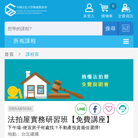
0
未登入
購物車
交通資訊
搜尋
首頁
課程頁
0RAAB508A
法拍屋實務研習班【免費講座】
下午場-便宜房子何處找？不動產投資最佳選擇!
地點：台北建國