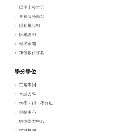
陽明山校本部
會員服務條款
隱私權說明
版權說明
報名須知
加值數位課程
學分學位：
正規學制
考試入學
大學・碩士學分班
學輔中心
數位學習中心
虛擬校園