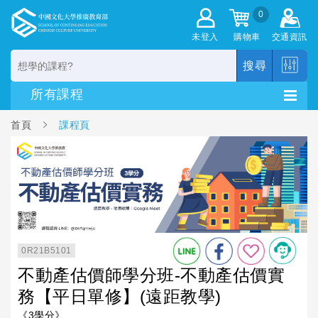
0
未登入
購物車
交通資訊
搜尋
首頁
課程頁
0R21B5101
不動產估價師學分班-不動產估價實
務【平日單修】(遠距教學)
《3學分》