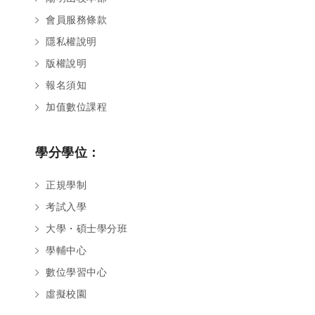
會員服務條款
隱私權說明
版權說明
報名須知
加值數位課程
學分學位：
正規學制
考試入學
大學・碩士學分班
學輔中心
數位學習中心
虛擬校園