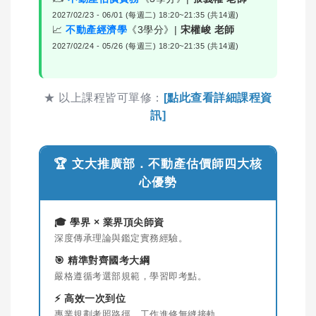
2027/02/23 - 06/01 (每週二) 18:20~21:35 (共14週)
📈
不動產經濟學
《3學分》|
宋權峻 老師
2027/02/24 - 05/26 (每週三) 18:20~21:35 (共14週)
★ 以上課程皆可單修：
[點此查看詳細課程資
訊]
🏆 文大推廣部．不動產估價師四大核
心優勢
🎓 學界 × 業界頂尖師資
深度傳承理論與鑑定實務經驗。
🎯 精準對齊國考大綱
嚴格遵循考選部規範，學習即考點。
⚡ 高效一次到位
專業規劃考照路徑，工作進修無縫接軌。