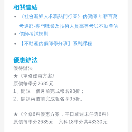
相關連結
《社會新鮮人求職熱門行業》估價師 年薪百萬
考選部-專門職業及技術人員高等考試不動產估
價師考試規則
【不動產估價師學分班】系列課程
優惠辦法
優待辦法
★《單修優惠方案》
原價每學分2685元：
1、開課一個月前完成報名93折；
2、開課兩週前完成報名享95折。
★《全修6科優惠方案，平日或週末任選6科》
原價每學分2685元，六科18學分共48330元: