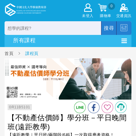
0
未登入
購物車
交通資訊
搜尋
首頁
課程頁
0R11B5101
【不動產估價師】學分班－平日晚間
班(遠距教學)
【遠距教學｜平日班/兩階段/6科】一次取得應考資格！