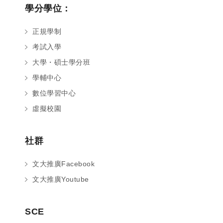
學分學位：
正規學制
考試入學
大學・碩士學分班
學輔中心
數位學習中心
虛擬校園
社群
文大推廣Facebook
文大推廣Youtube
您好～ 歡迎來到中國文化大學推廣部！
SCE