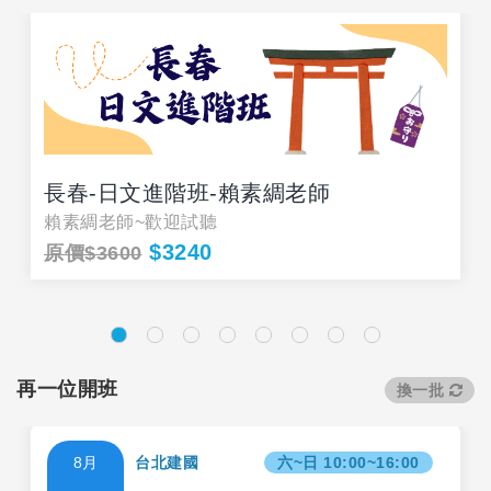
長春-日文進階班-賴素綢老師
賴素綢老師~歡迎試聽
$3240
原價$3600
再一位開班
換一批
8月
台北建國
六~日 10:00~16:00