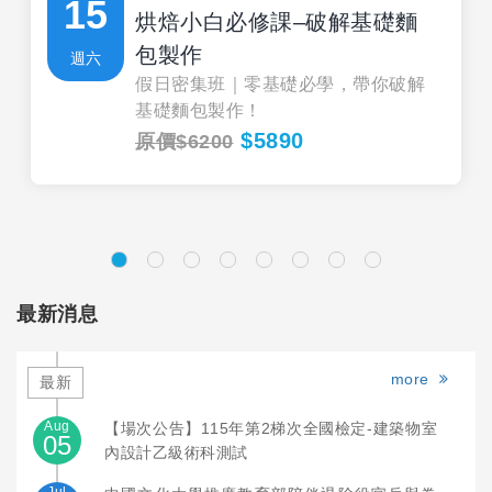
15
烘焙小白必修課–破解基礎麵
包製作
週六
假日密集班｜零基礎必學，帶你破解
基礎麵包製作！
$5890
原價$6200
最新消息
more
最新
Aug
【場次公告】115年第2梯次全國檢定-建築物室
05
內設計乙級術科測試