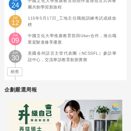
Jul
中國文化大學推廣教育部陪伴退除役官兵與眷
24
屬共創學習新旅程
Jul
115年5月17日_工地主任職能訓練考試成績放
12
榜
Jul
中國文化大學推廣教育部與Uber合作，推出職
09
業駕駛進修享優惠
Jun
美國各州語言主管代表團（NCSSFL）參訪華
30
語中心，交流華語教育創新實務
稍舊
企劃嚴選周報