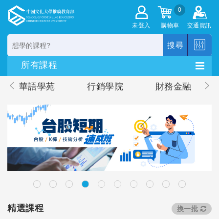
0
未登入
購物車
交通資訊
搜尋
華語學苑
行銷學院
財務金融
精選課程
換一批