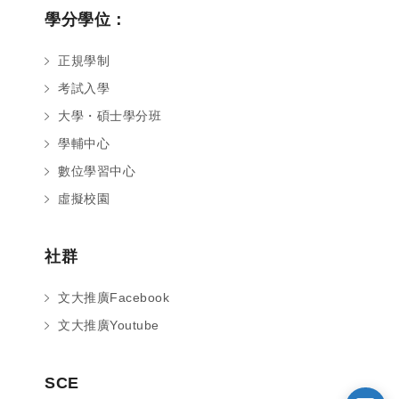
學分學位：
正規學制
考試入學
大學・碩士學分班
學輔中心
數位學習中心
虛擬校園
社群
您好～ 歡迎來到中國文化大學推廣部！
文大推廣Facebook
如您對於課程有疑問，可至
意見信箱
留
言，我們將盡快與您聯繫。
文大推廣Youtube
※服務時間：週一至週六09:00~21:00；
週日09:00~17:00，國定假日除外。
SCE