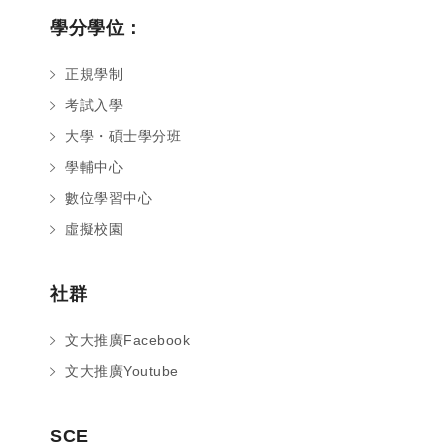
學分學位：
正規學制
考試入學
大學・碩士學分班
學輔中心
數位學習中心
虛擬校園
社群
文大推廣Facebook
文大推廣Youtube
您好～ 歡迎來到中國文化大學推廣部！
如您對於課程有疑問，可至
意見信箱
留
SCE