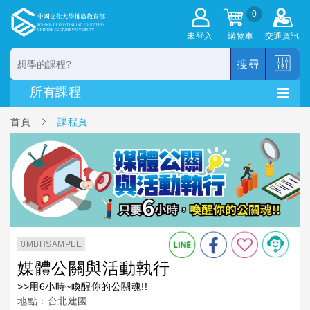
0
未登入
購物車
交通資訊
搜尋
首頁
課程頁
0MBHSAMPLE
媒體公關與活動執行
>>用6小時~喚醒你的公關魂!!
地點：台北建國