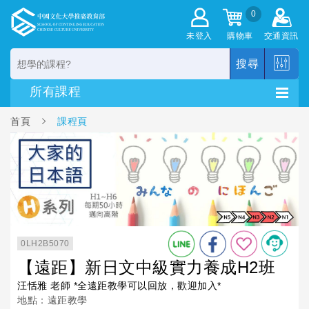
0
未登入
購物車
交通資訊
搜尋
首頁
課程頁
0LH2B5070
【遠距】新日文中級實力養成H2班
汪恬雅 老師 *全遠距教學可以回放，歡迎加入*
地點：遠距教學