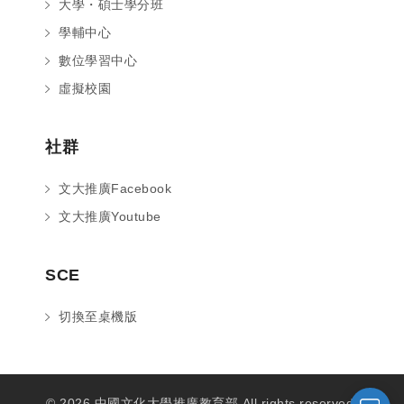
大學・碩士學分班
學輔中心
數位學習中心
虛擬校園
社群
文大推廣Facebook
文大推廣Youtube
您好～ 歡迎來到中國文化大學推廣部！
SCE
如您對於課程有疑問，可至
意見信箱
留
言，我們將盡快與您聯繫。
切換至桌機版
※服務時間：週一至週六09:00~21:00；
週日09:00~17:00，國定假日除外。
© 2026 中國文化大學推廣教育部 All rights reserved.