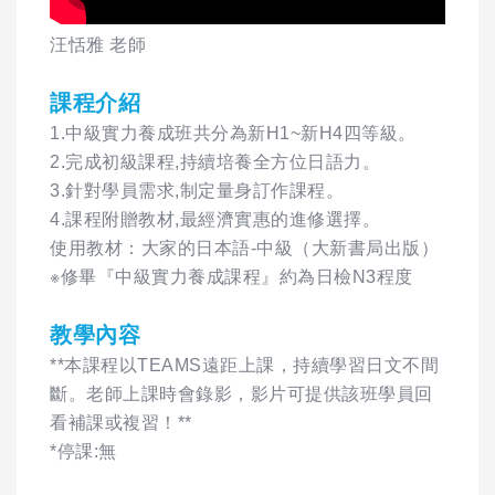
汪恬雅 老師
課程介紹
1.中級實力養成班共分為新H1~新H4四等級。
2.完成初級課程,持續培養全方位日語力。
3.針對學員需求,制定量身訂作課程。
4.課程附贈教材,最經濟實惠的進修選擇。
使用教材：大家的日本語-中級（大新書局出版）
※修畢『中級實力養成課程』約為日檢N3程度
教學內容
**本課程以TEAMS遠距上課，持續學習日文不間
斷。老師上課時會錄影，影片可提供該班學員回
看補課或複習！**
*停課:無