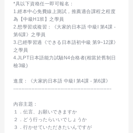
*具以下資格任一即可報名：
1.經本中心免費線上測試，推薦適合課程之程度
為【中級H1班】之學員
2.想學習或複習：《大家的日本語 中級I 第4課 -
第6課》之學員
3.已經學習過《できる日本語初中級 第9~12課》
之學員
4.JLPT日本語能力試驗N4合格者(相當於舊制日
檢3級)
進度：《大家的日本語 中級I 第4課 - 第6課》
------------------------------------------------------------
內容主題：
１．伝言、お願いできますか
２．どう行ったらいいでしょうか
３．行かせていただきたいんですが