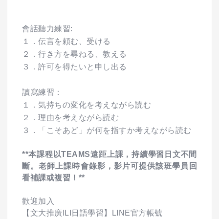
會話聽力練習:
１．伝言を頼む、受ける
２．行き方を尋ねる、教える
３．許可を得たいと申し出る
讀寫練習：
１．気持ちの変化を考えながら読む
２．理由を考えながら読む
３．「こそあど」が何を指すか考えながら読む
**本課程以TEAMS遠距上課，持續學習日文不間
斷。老師上課時會錄影，影片可提供該班學員回
看補課或複習！**
歡迎加入
【文大推廣ILI日語學習】LINE官方帳號