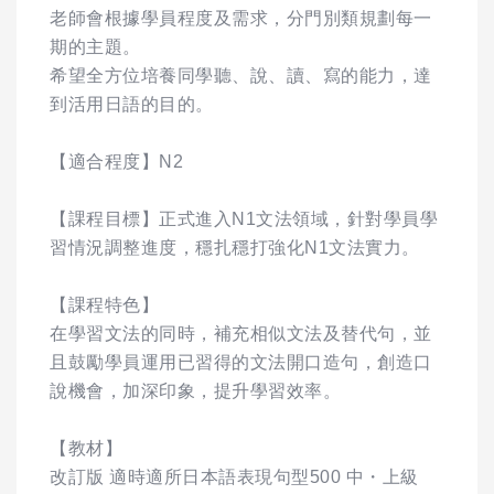
老師會根據學員程度及需求，分門別類規劃每一
期的主題。
希望全方位培養同學聽、說、讀、寫的能力，達
到活用日語的目的。
【適合程度】N2
【課程目標】正式進入N1文法領域，針對學員學
習情況調整進度，穩扎穩打強化N1文法實力。
【課程特色】
在學習文法的同時，補充相似文法及替代句，並
且鼓勵學員運用已習得的文法開口造句，創造口
說機會，加深印象，提升學習效率。
【教材】
改訂版 適時適所日本語表現句型500 中・上級