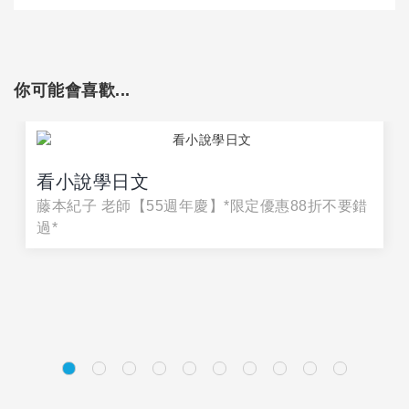
你可能會喜歡...
看小說學日文
藤本紀子 老師【55週年慶】*限定優惠88折不要錯
過*