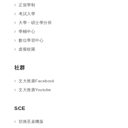
正規學制
考試入學
大學・碩士學分班
學輔中心
數位學習中心
虛擬校園
社群
文大推廣Facebook
文大推廣Youtube
您好～ 歡迎來到中國文化大學推廣部！
SCE
如您對於課程有疑問，可至
意見信箱
留
言，我們將盡快與您聯繫。
切換至桌機版