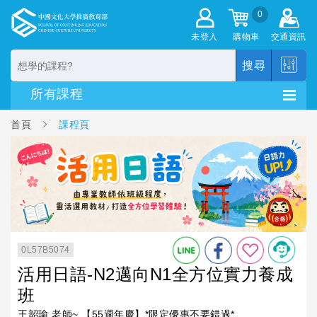
0
未登入
購物車
交通資訊
搜尋
首頁
課程頁
0L57B5074
活用日語-N2邁向N1全方位實力養成
班
王韶瑜 老師~ 【55週年慶】*限定優惠不要錯過*