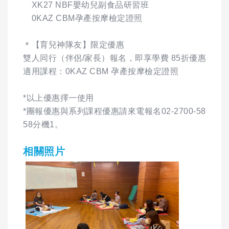
XK27 NBF嬰幼兒副食品研習班
0KAZ CBM孕產按摩檢定證照
＊【育兒神隊友】限定優惠
雙人同行（伴侶/家長）報名，即享學費 85折優惠
適用課程：0KAZ CBM 孕產按摩檢定證照
*以上優惠擇一使用
*團報優惠與系列課程優惠請來電報名02-2700-58
58分機1。
相關照片