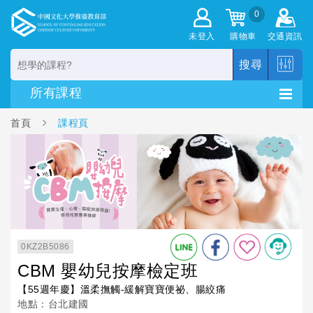
0
未登入
購物車
交通資訊
搜尋
首頁
課程頁
0KZ2B5086
CBM 嬰幼兒按摩檢定班
【55週年慶】溫柔撫觸-緩解寶寶便祕、腸絞痛
地點：台北建國