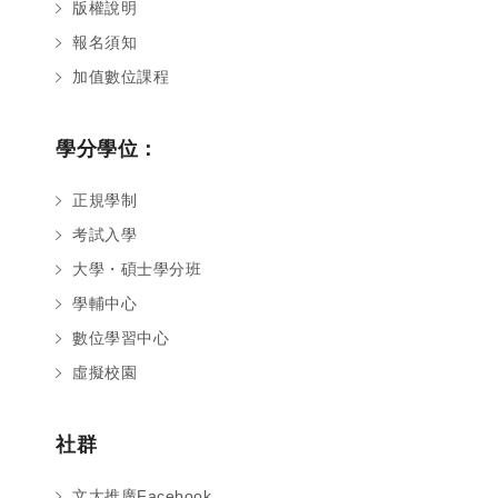
版權說明
報名須知
加值數位課程
學分學位：
正規學制
考試入學
大學・碩士學分班
學輔中心
數位學習中心
虛擬校園
社群
文大推廣Facebook