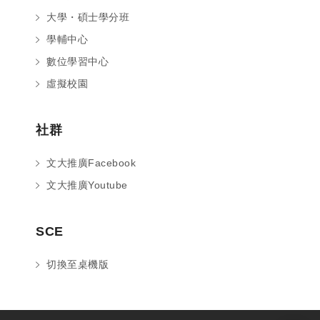
大學・碩士學分班
學輔中心
數位學習中心
虛擬校園
社群
文大推廣Facebook
文大推廣Youtube
您好～ 歡迎來到中國文化大學推廣部！
SCE
如您對於課程有疑問，可至
意見信箱
留
言，我們將盡快與您聯繫。
切換至桌機版
※服務時間：週一至週六09:00~21:00；
週日09:00~17:00，國定假日除外。