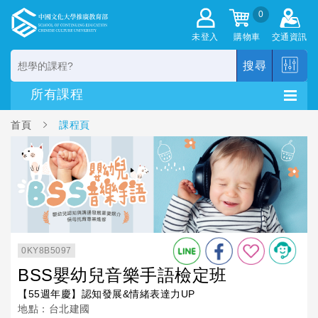
0
未登入
購物車
交通資訊
搜尋
首頁
課程頁
0KY8B5097
BSS嬰幼兒音樂手語檢定班
【55週年慶】認知發展&情緒表達力UP
地點：台北建國