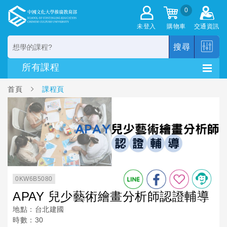
0
未登入
購物車
交通資訊
搜尋
首頁
課程頁
0KW6B5080
APAY 兒少藝術繪畫分析師認證輔導
地點：台北建國
時數：30