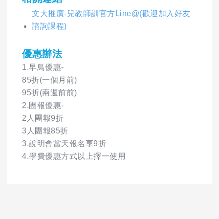
文大推廣-兒教師訓官方Line@(歡迎加入好友
諮詢課程)
優惠辦法
1.早鳥優惠-
85折(一個月前)
95折(兩週前前)
2.團報優惠-
2人團報9折
3人團報85折
3.說明會當天報名享9折
4.學費優惠方式以上擇一使用