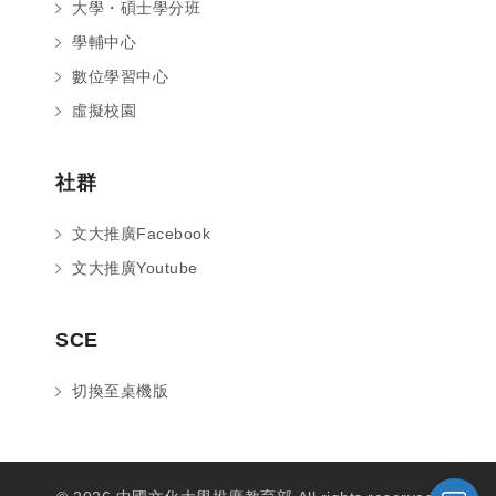
大學・碩士學分班
學輔中心
數位學習中心
虛擬校園
社群
文大推廣Facebook
文大推廣Youtube
您好～ 歡迎來到中國文化大學推廣部！
SCE
如您對於課程有疑問，可至
意見信箱
留
言，我們將盡快與您聯繫。
切換至桌機版
※服務時間：週一至週六09:00~21:00；
週日09:00~17:00，國定假日除外。