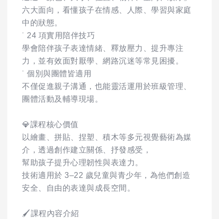
六大面向，看懂孩子在情感、人際、學習與家庭
中的狀態。
˙ 24 項實用陪伴技巧
學會陪伴孩子表達情緒、釋放壓力、提升專注
力，並有效面對厭學、網路沉迷等常見困擾。
˙ 個別與團體皆適用
不僅促進親子溝通，也能靈活運用於班級管理、
團體活動及輔導現場。
💎課程核心價值
以繪畫、拼貼、捏塑、積木等多元視覺藝術為媒
介，透過創作建立關係、抒發感受，
幫助孩子提升心理韌性與表達力。
技術適用於 3–22 歲兒童與青少年，為他們創造
安全、自由的表達與成長空間。
🖌️課程內容介紹