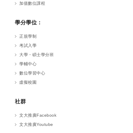
加值數位課程
學分學位：
正規學制
考試入學
大學・碩士學分班
學輔中心
數位學習中心
虛擬校園
社群
文大推廣Facebook
文大推廣Youtube