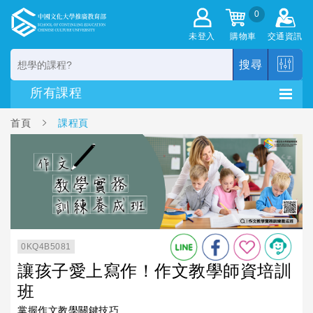
0
未登入
購物車
交通資訊
搜尋
首頁
課程頁
0KQ4B5081
讓孩子愛上寫作！作文教學師資培訓
班
掌握作文教學關鍵技巧