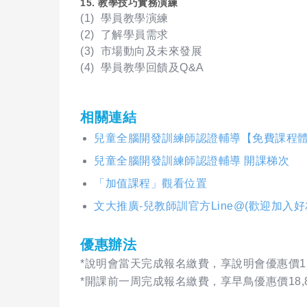
15. 教學技巧實務演練
(1) 學員教學演練
(2) 了解學員需求
(3) 市場動向及未來發展
(4) 學員教學回饋及Q&A
相關連結
兒童全腦開發訓練師認證輔導【免費課程
兒童全腦開發訓練師認證輔導 開課梯次
「加值課程」觀看位置
文大推廣-兒教師訓官方Line@(歡迎加入
優惠辦法
*說明會當天完成報名繳費，享說明會優惠價17,
*開課前一周完成報名繳費，享早鳥優惠價18,8