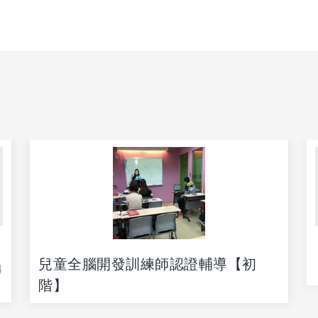
兒童全腦開發訓練師認證輔導【初
4
階】