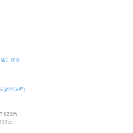
體驗】梯次
好友諮詢課程)
820元
10元