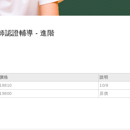
認證輔導 - 進階
價格
說明
18810
10/8
19800
原價