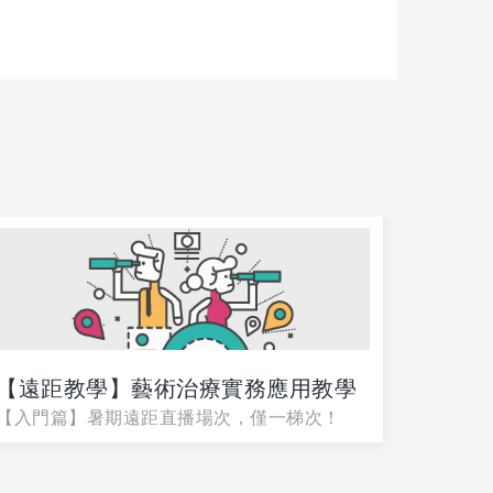
【遠距教學】藝術治療實務應用教學
【遠距
【入門篇】暑期遠距直播場次，僅一梯次！
證輔導
【全面