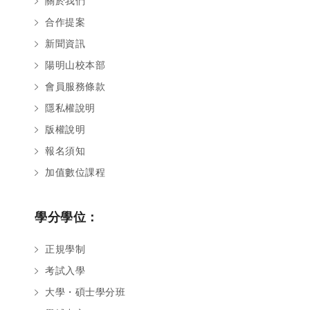
關於我們
合作提案
新聞資訊
陽明山校本部
會員服務條款
隱私權說明
版權說明
報名須知
加值數位課程
學分學位：
正規學制
考試入學
大學・碩士學分班