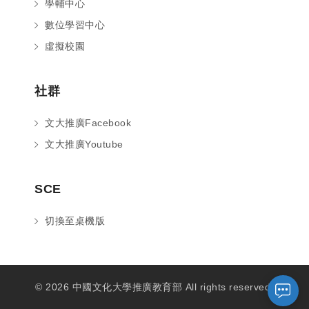
學輔中心
數位學習中心
虛擬校園
社群
文大推廣Facebook
文大推廣Youtube
您好～ 歡迎來到中國文化大學推廣部！
SCE
如您對於課程有疑問，可至
意見信箱
留
言，我們將盡快與您聯繫。
切換至桌機版
※服務時間：週一至週六09:00~21:00；
週日09:00~17:00，國定假日除外。
© 2026 中國文化大學推廣教育部 All rights reserved.
報名及退
官方臉書
意見信箱
費須知