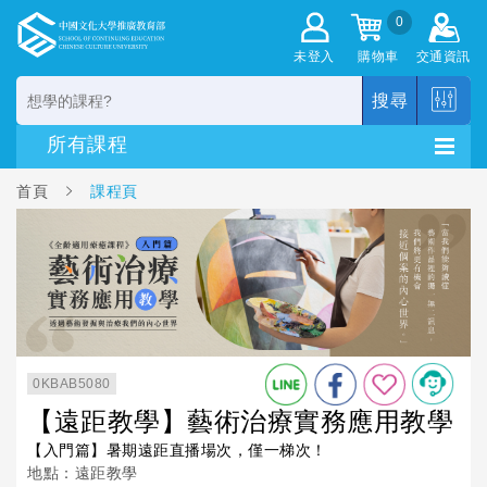
0
未登入
購物車
交通資訊
搜尋
首頁
課程頁
0KBAB5080
【遠距教學】藝術治療實務應用教學
【入門篇】暑期遠距直播場次，僅一梯次！
地點：遠距教學