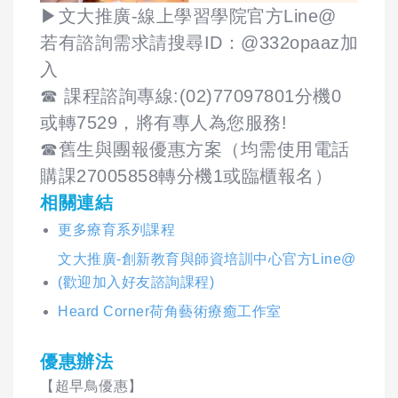
▶文大推廣-線上學習學院官方Line@
若有諮詢需求請搜尋ID：@332opaaz加
入
☎ 課程諮詢專線:(02)77097801分機0
或轉7529，將有專人為您服務!
☎舊生與團報優惠方案（均需使用電話
購課27005858轉分機1或臨櫃報名）
相關連結
更多療育系列課程
文大推廣-創新教育與師資培訓中心官方Line@
(歡迎加入好友諮詢課程)
Heard Corner荷角藝術療癒工作室
優惠辦法
【超早鳥優惠】