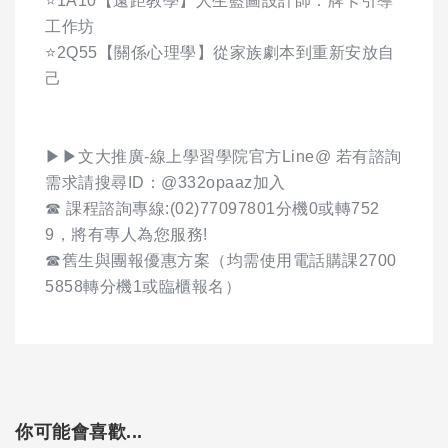
⭐1A10【遠距教學】人生藍圖設計師：牌卡引導
工作坊
⭐2Q55【關係心理學】從家族劇本到重新安放自
己
▶▶文大推廣-線上學習學院官方Line@ 若有諮詢
需求請搜尋ID：@332opaaz加入
☎ 課程諮詢專線:(02)77097801分機0或轉752
9，將有專人為您服務!
☎舊生與團報優惠方案（均需使用電話購課2700
5858轉分機1或臨櫃報名）
你可能會喜歡...