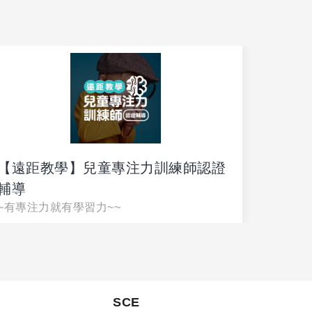
【遠距教學】兒童專注力訓練師認證
多元智
培養第
輔導
~有專注力就有學習力~~
SCE