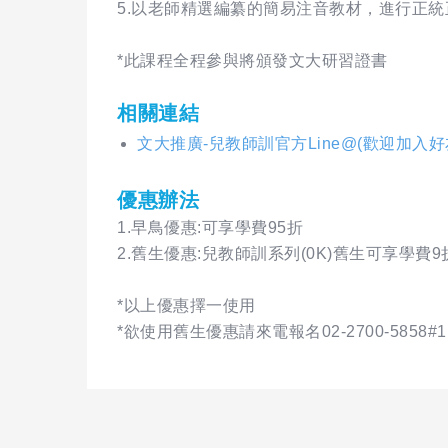
5.以老師精選編纂的簡易注音教材，進行正
*此課程全程參與將頒發文大研習證書
相關連結
文大推廣-兒教師訓官方Line@(歡迎加入
優惠辦法
1.早鳥優惠:可享學費95折
2.舊生優惠:兒教師訓系列(0K)舊生可享學費
*以上優惠擇一使用
*欲使用舊生優惠請來電報名02-2700-5858#1