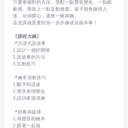
只要掌握對的方法，搭配一點聲音變化、一點戲
劇感、再加上一點互動遊戲，孩子就會聽得入
迷、玩得開心，還會一聽再聽。
這堂課就是要陪你一步步練成這個本事！
【
課程大綱
】
📍沉浸式說故事
1.設計一個好開場
2.說故事的方法
3.互動技巧
📍繪本演奏技巧
1.斷字和語速
2.聲音表情變化
3.語詞表達演練
📍節奏與旋律
1.有聲音的繪本
2.跟著一起做