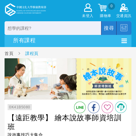
0
未登入
購物車
交通資訊
搜尋
首頁
課程頁
0K41B5080
【遠距教學】 繪本說故事師資培訓
班
說故事技巧大集合