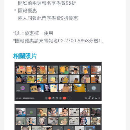
開班前兩週報名享學費95折
＊團報優惠
兩人同報此門享學費9折優惠
*以上優惠擇一使用
*團報優惠請來電報名02-2700-5858分機1。
相關照片