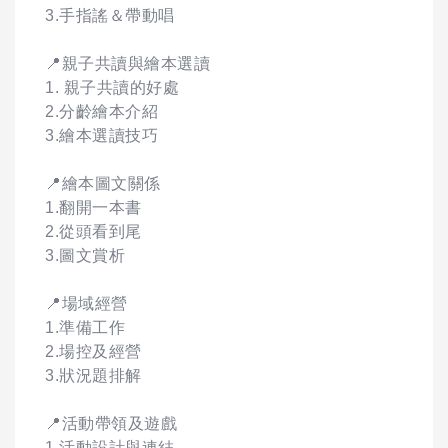
3.手指謠＆帶動唱
📍親子共讀與繪本選讀
1. 親子共讀的好處
2.分齡繪本介紹
3.繪本選讀技巧
📍繪本圖文關係
1.翻開一本書
2.從頭看到尾
3.圖文賞析
📍場域經營
1.準備工作
2.場控及經營
3.狀況題排解
📍活動帶領及遊戲
1.活動設計與連結