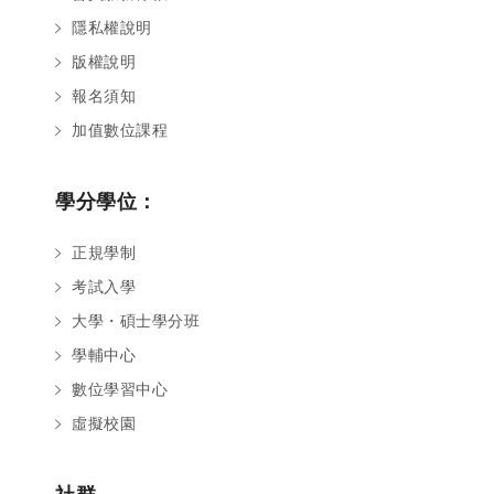
隱私權說明
版權說明
報名須知
加值數位課程
學分學位：
正規學制
考試入學
大學・碩士學分班
學輔中心
數位學習中心
虛擬校園