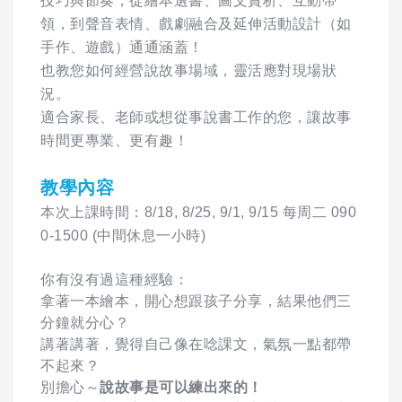
技巧與節奏，從繪本選書、圖文賞析、互動帶
領，到聲音表情、戲劇融合及延伸活動設計（如
手作、遊戲）通通涵蓋！
也教您如何經營說故事場域，靈活應對現場狀
況。
適合家長、老師或想從事說書工作的您，讓故事
時間更專業、更有趣！
教學內容
本次上課時間：8/18, 8/25, 9/1, 9/15 每周二 090
0-1500 (中間休息一小時)
你有沒有過這種經驗：
拿著一本繪本，開心想跟孩子分享，結果他們三
分鐘就分心？
講著講著，覺得自己像在唸課文，氣氛一點都帶
不起來？
別擔心～
說故事是可以練出來的！