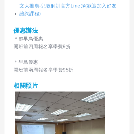
文大推廣-兒教師訓官方Line@(歡迎加入好友
諮詢課程)
優惠辦法
＊超早鳥優惠
開班前四周報名享學費9折
＊早鳥優惠
開班前兩周報名享學費95折
相關照片