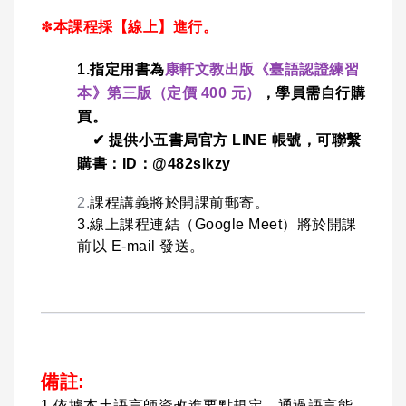
✽
本課程採【線上】進行。
1.指定用書為
康軒文教出版《臺語認證練習
本》第三版（定價 400 元）
，學員需自行購
買。
✔ 提供小五書局官方 LINE 帳號，可聯繫
購書：ID：@482slkzy
2.
課程講義將於開課前郵寄。
3.線上課程連結（Google Meet）將於開課
前以 E-mail 發送。
備註:
1.依據本土語言師資改進要點規定，通過語言能