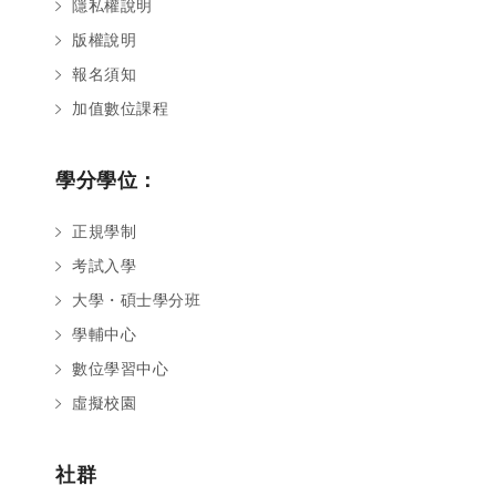
隱私權說明
版權說明
報名須知
加值數位課程
學分學位：
正規學制
考試入學
大學・碩士學分班
學輔中心
數位學習中心
虛擬校園
社群