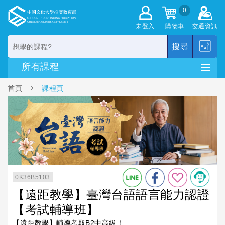
0
未登入
購物車
交通資訊
搜尋
首頁
課程頁
0K36B5103
【遠距教學】臺灣台語語言能力認證
【考試輔導班】
【遠距教學】輔導考取B2中高級！