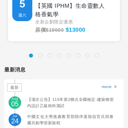
5
【英國 IPHM】生命靈數人
格香氣學
週六
全新企劃限定優惠
$13000
原價$19000
最新消息
more
最新
Aug
【場次公告】115年第2梯次全國檢定-建築物室
05
內設計乙級術科測試
Jul
中國文化大學推廣教育部陪伴退除役官兵與眷
24
屬共創學習新旅程