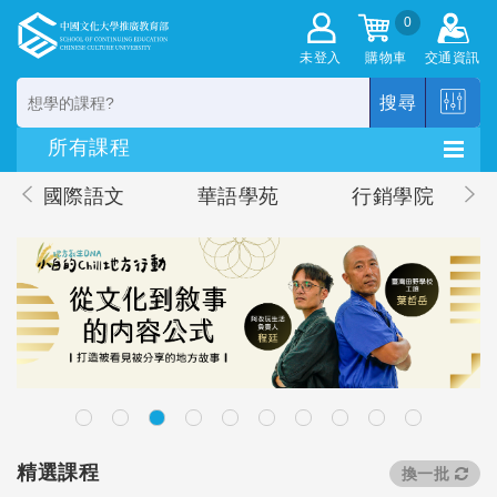
0
未登入
購物車
交通資訊
搜尋
國際語文
華語學苑
行銷學院
精選課程
換一批