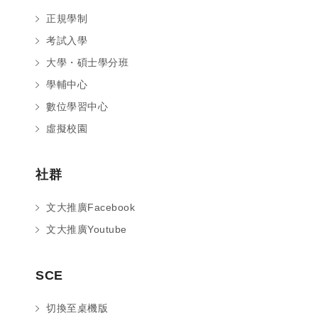
正規學制
考試入學
大學・碩士學分班
學輔中心
數位學習中心
虛擬校園
社群
文大推廣Facebook
文大推廣Youtube
您好～ 歡迎來到中國文化大學推廣部！
SCE
如您對於課程有疑問，可至
意見信箱
留
言，我們將盡快與您聯繫。
切換至桌機版