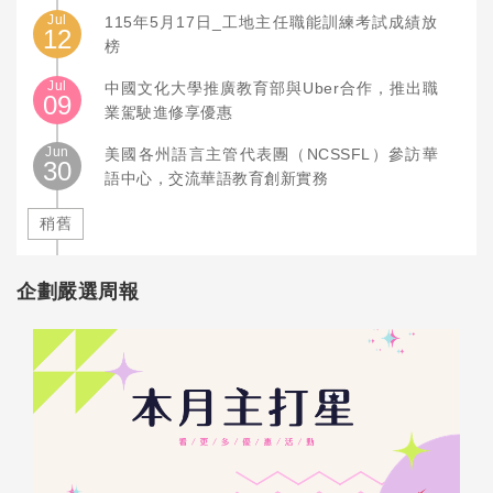
Jul
115年5月17日_工地主任職能訓練考試成績放
12
榜
Jul
中國文化大學推廣教育部與Uber合作，推出職
09
業駕駛進修享優惠
Jun
美國各州語言主管代表團（NCSSFL）參訪華
30
語中心，交流華語教育創新實務
稍舊
企劃嚴選周報