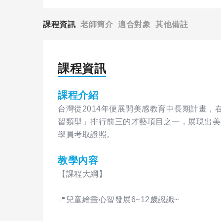
課程資訊
老師簡介
適合對象
其他備註
課程資訊
課程介紹
台灣從2014年便展開美感教育中長期計畫，
習類型」排行前三的才藝項目之一，展現出美
學員考取證照。
教學內容
【課程大綱】
📍兒童繪畫心智發展6~12歲認識~