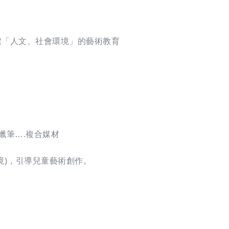
索「人文、社會環境」的藝術教育
蠟筆….複合媒材
境)，引導兒童藝術創作。