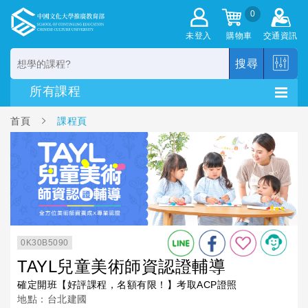
0
未登入
購物車
交通資訊
搜尋
首頁
課程頁
0K30B5090
TAYL兒童美術師資認證輔導
確定開班【好評課程，名額有限！】考取ACP證照
地點：台北建國