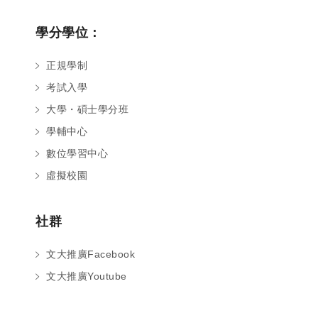
學分學位：
正規學制
考試入學
大學・碩士學分班
學輔中心
數位學習中心
虛擬校園
社群
文大推廣Facebook
文大推廣Youtube