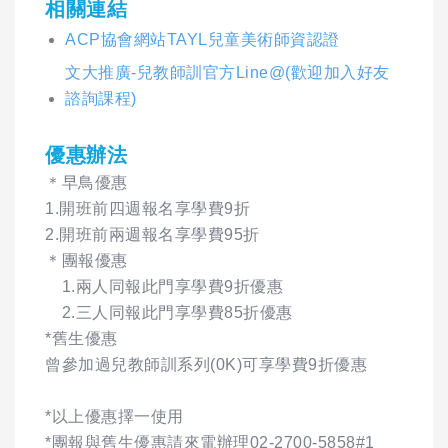
相關連結
ACP協會網站TAYL兒童美術師資認證
文大推廣-兒教師訓官方Line@(歡迎加入好友
諮詢課程)
優惠辦法
＊早鳥優惠
1.開班前四週報名享學費9折
2.開班前兩週報名享學費95折
＊團報優惠
1.兩人同報此門享學費9折優惠
2.三人同報此門享學費85折優惠
*舊生優惠
曾參加過兒教師訓系列(0K)可享學費9折優惠
*以上優惠擇一使用
*團報與舊生優惠請來電辦理02-2700-5858#1