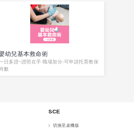
嬰幼兒基本救命術
嬰幼兒
一日多證~證照在手 職場加分-可申請托育教保
一日多證
時數
時數
SCE
切換至桌機版