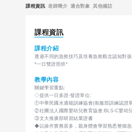
課程資訊
老師簡介
適合對象
其他備註
課程資訊
課程介紹
透過不同的急救技巧及培養急救觀念認知對孩
*一日雙證照班*
教學內容
關鍵學習重點:
◇提供一日多證-發證單位:
①中華民國水適能訓練協會(衛服部訓練認證單位
②社團法人國際嬰幼兒教育協會:BLS-C嬰幼
③文大推廣部研習結業證書
◆以操作實務居多，親身體會學習熟悉整個急