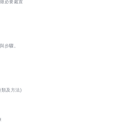
做必要處置
與步驟。
類及方法)
練