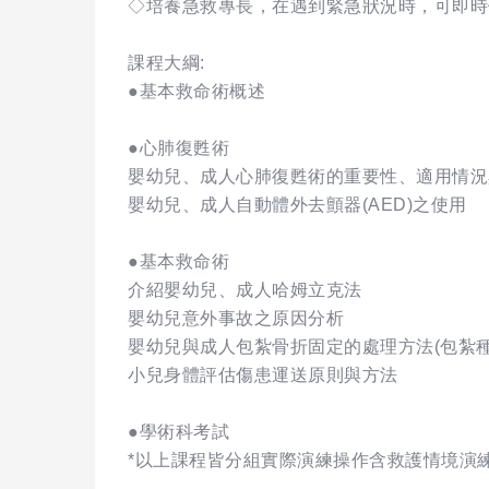
◇培養急救專長，在遇到緊急狀況時，可即時
課程大綱:
●基本救命術概述
●心肺復甦術
嬰幼兒、成人心肺復甦術的重要性、適用情況
嬰幼兒、成人自動體外去顫器(AED)之使用
●基本救命術
介紹嬰幼兒、成人哈姆立克法
嬰幼兒意外事故之原因分析
嬰幼兒與成人包紮骨折固定的處理方法(包紮種
小兒身體評估傷患運送原則與方法
●學術科考試
*以上課程皆分組實際演練操作含救護情境演