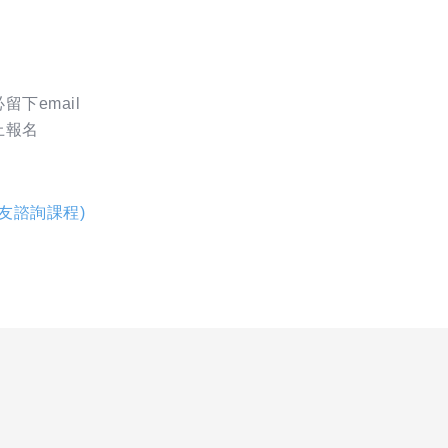
下email
上報名
好友諮詢課程)