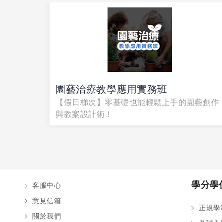
園藝治療教學應用實務班
、腸絞痛
【假日梯次】零基礎也能輕鬆上手的園藝創作
與教案設計術！
學分學
客服中心
意見信箱
正規學
關於我們