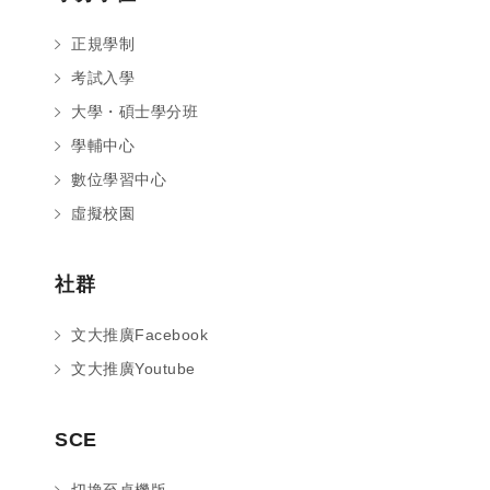
正規學制
考試入學
大學・碩士學分班
學輔中心
數位學習中心
虛擬校園
社群
文大推廣Facebook
文大推廣Youtube
您好～ 歡迎來到中國文化大學推廣部！
SCE
如您對於課程有疑問，可至
意見信箱
留
言，我們將盡快與您聯繫。
切換至桌機版