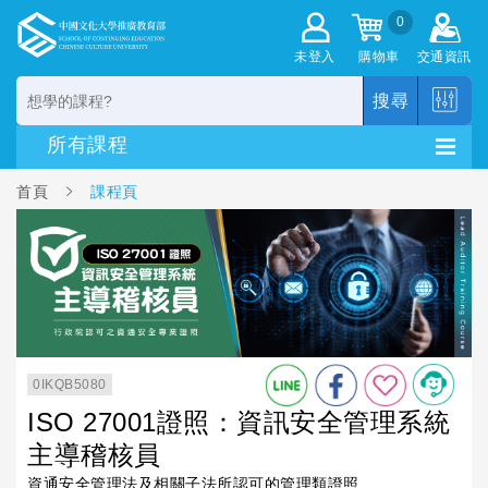
0
未登入
購物車
交通資訊
搜尋
首頁
課程頁
0IKQB5080
ISO 27001證照：資訊安全管理系統
主導稽核員
資通安全管理法及相關子法所認可的管理類證照