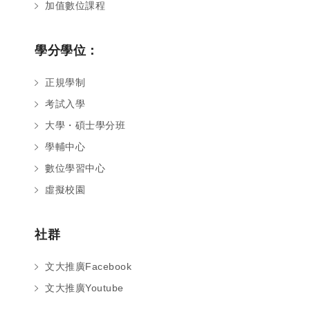
加值數位課程
學分學位：
正規學制
考試入學
大學・碩士學分班
學輔中心
數位學習中心
虛擬校園
社群
文大推廣Facebook
文大推廣Youtube