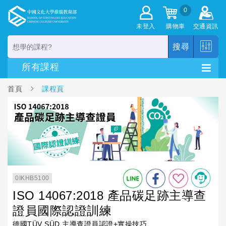
0
未登入
購物車
交通資訊
搜尋
首頁
課程頁
0IKHB5100
ISO 14067:2018 產品碳足跡主導查
證員國際認證訓練
德國TÜV SÜD 主導查證員認證+實操技巧