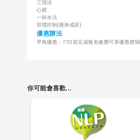
三指法
心鏡
一杯水法
習慣控制(瘦身戒菸)
優惠辦法
早鳥優惠：7/31前完成報名繳費可享優惠價$6,
你可能會喜歡...