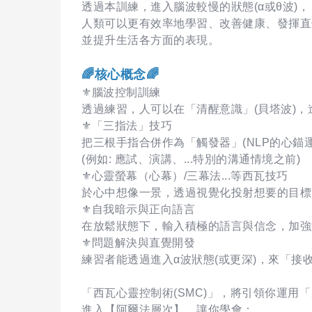
透過本訓練，進入腦波較慢的狀態(α或θ波)，
人類可以更有效率地學習、改善健康、發揮直
並提升生活各方面的表現。
🌈核心概念🌈
⚜️腦波控制訓練
透過練習，人可以在「清醒意識」(貝塔波)，
⚜️「三指法」技巧
把三根手指合併作為「觸發器」(NLP的心錨
(例如: 應試、演講、...特別的溝通情境之前)
⚜️心靈螢幕（心幕）/三幕法...等西瓦技巧
於心中想像一景，透過視覺化投射想要的目標
⚜️自我暗示與正向語言
在放鬆狀態下，輸入積極的語言與信念，加強
⚜️問題解決與直覺開發
練習者能透過進入α波狀態(或更深)，來「接
「西瓦心靈控制術(SMC)」，將引領你運用
進入【阿爾法層次】，讓你學會：