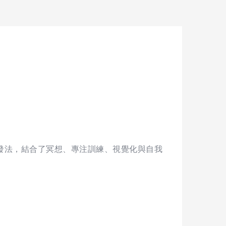
套身心潛能開發法，結合了冥想、專注訓練、視覺化與自我