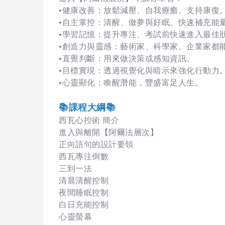
•健康改善：放鬆減壓、自我療癒、支持康復
•自主掌控：清醒、做夢與好眠、快速補充能
•學習記憶：提升專注、考試前快速進入最佳
•創造力與靈感：藝術家、科學家、企業家都
•直覺判斷：用來做決策或感知資訊。
•目標實現：透過視覺化與暗示來強化行動力
•心靈顯化：喚醒潛能，豐盛富足人生。
📚課程大綱📚
西瓦心控術 簡介
進入與離開【阿爾法層次】
正向語句的設計要領
西瓦專注倒數
三到一法
清晨清醒控制
夜間睡眠控制
白日充能控制
心靈螢幕