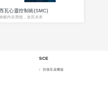
西瓦心靈控制術(SMC)
美國N
喚醒內在潛能，改寫未來
階
解鎖大
SCE
切換至桌機版