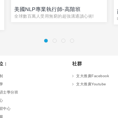
美國NLP專業執行師-高階班
全球數百萬人受用無窮的超強溝通讀心術!
位：
社群
制
文大推廣Facebook
學
文大推廣Youtube
碩士學分班
心
習中心
園