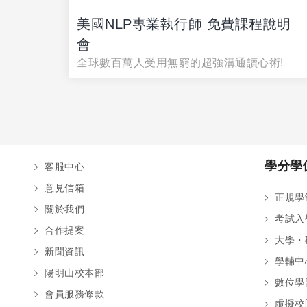
國際
美國NLP專業執行師 免費課程說明
會
意識探索
全球數百萬人受用無窮的超強溝通讀心術!
學分學
客服中心
意見信箱
正規學
關於我們
考試入
合作提案
大學・
新聞資訊
學輔中
陽明山校本部
數位學
會員服務條款
虛擬校