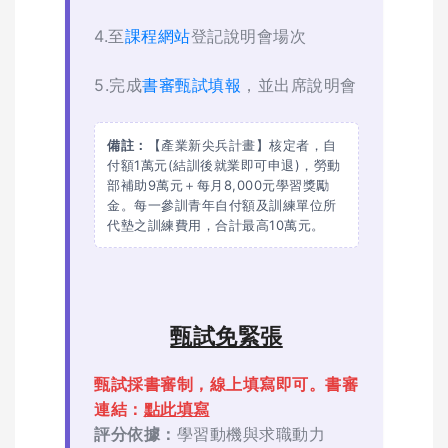
4.至
課程網站
登記說明會場次
5.完成
書審甄試填報
，並出席說明會
備註：
【產業新尖兵計畫】核定者，自
付額1萬元(結訓後就業即可申退)，勞動
部補助9萬元＋每月8,000元學習獎勵
金。每一參訓青年自付額及訓練單位所
代墊之訓練費用，合計最高10萬元。
甄試免緊張
甄試採書審制，線上填寫即可。書審
連結：
點此填寫
評分依據：
學習動機與求職動力