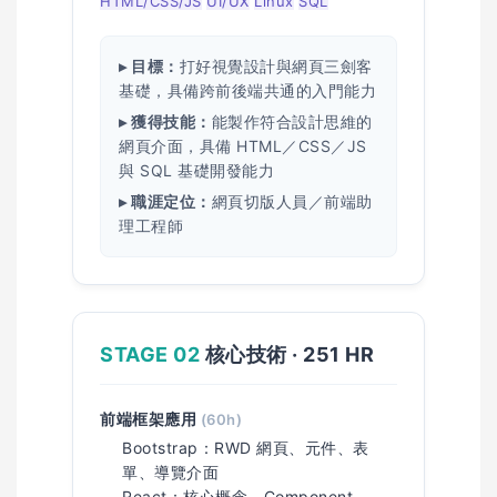
HTML/CSS/JS
UI/UX
Linux
SQL
▸ 目標：
打好視覺設計與網頁三劍客
基礎，具備跨前後端共通的入門能力
▸ 獲得技能：
能製作符合設計思維的
網頁介面，具備 HTML／CSS／JS
與 SQL 基礎開發能力
▸ 職涯定位：
網頁切版人員／前端助
理工程師
STAGE 02
核心技術 · 251 HR
前端框架應用
(60h)
Bootstrap：RWD 網頁、元件、表
單、導覽介面
React：核心概念、Component、