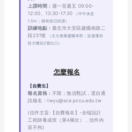
上課時間：
週一至週五 09:00-
12:00、13:30-17:30
（中午休息
1.5hr；偶有假日排課）
訓練地點：
臺北市大安區建國南路二
段231號
（文大推廣建國本部；近捷運科
技大樓站2號出口）
怎麼報名
【自費生】
報名資格：
不限；無須甄試，逕自通
訊報名：twyu@sce.pccu.edu.tw
(信件主旨:【自費報名】-全端設計
工程師養成班（第4梯次），信件內
容不拘)