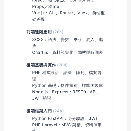
Props／State
Vue.js：CLI、Router、Vuex、前端框
架差異
前端進階應用
(26h)
SCSS：語法、變數、巢狀、混入、繼
承
Chart.js：資料視覺化、動態即時圖表
後端基礎與實作
(78h)
PHP 程式設計：語法、陣列、檔案處
理
Python 基礎：物件類別、標準函數庫
Node.js＋Express：RESTful API、
JWT 驗證
後端框架入門
(24h)
Python FastAPI：身分驗證、JWT
PHP Laravel：MVC 架構、資料庫串