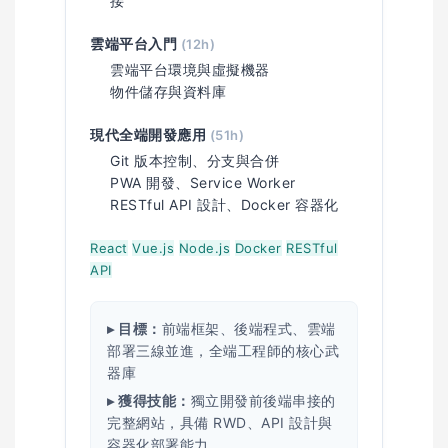
接
雲端平台入門
(12h)
雲端平台環境與虛擬機器
物件儲存與資料庫
現代全端開發應用
(51h)
Git 版本控制、分支與合併
PWA 開發、Service Worker
RESTful API 設計、Docker 容器化
React
Vue.js
Node.js
Docker
RESTful
API
▸ 目標：
前端框架、後端程式、雲端
部署三線並進，全端工程師的核心武
器庫
▸ 獲得技能：
獨立開發前後端串接的
完整網站，具備 RWD、API 設計與
容器化部署能力