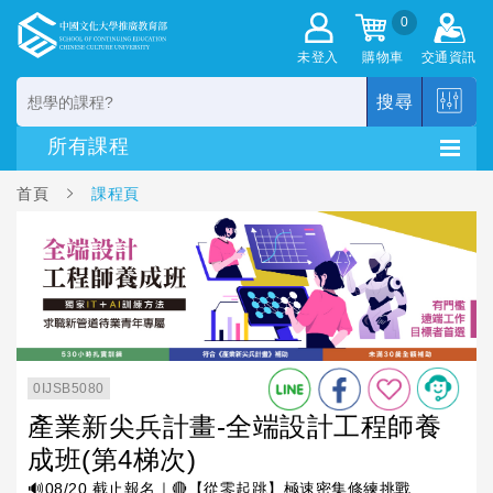
0
未登入
購物車
交通資訊
搜尋
首頁
課程頁
0IJSB5080
產業新尖兵計畫-全端設計工程師養
成班(第4梯次)
🔊08/20 截止報名｜🔴【從零起跳】極速密集修練挑戰