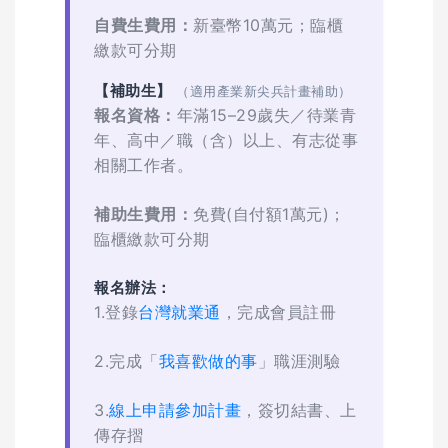
自費生費用：
新臺幣10萬元；臨櫃
繳款可分期
【補助生】
（適用產業新尖兵計畫補助）
報名資格：
年滿15–29歲失／待業青
年、高中／職（含）以上、有志從事
相關工作者。
補助生費用：
免費(自付額1萬元)；
臨櫃繳款可分期
報名辦法：
1.登錄
台灣就業通
，完成會員註冊
2.完成「
我喜歡做的事
」職涯測驗
3.
線上申請參加計畫
，簽切結書、上
傳存摺